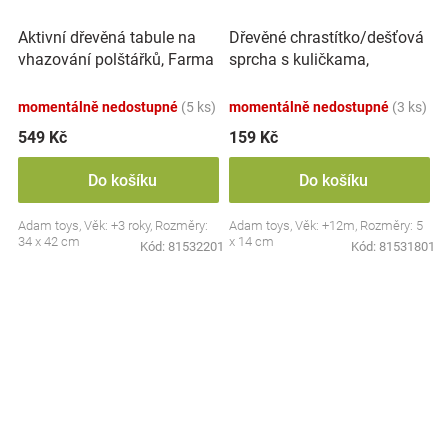
Aktivní dřevěná tabule na
Dřevěné chrastítko/dešťová
vhazování polštářků, Farma
sprcha s kuličkama,
- červená
Slepička - oranžové
momentálně nedostupné
(5 ks)
momentálně nedostupné
(3 ks)
549 Kč
159 Kč
Do košíku
Do košíku
Adam toys, Věk: +3 roky, Rozměry:
Adam toys, Věk: +12m, Rozměry: 5
34 x 42 cm
x 14 cm
Kód:
81532201
Kód:
81531801