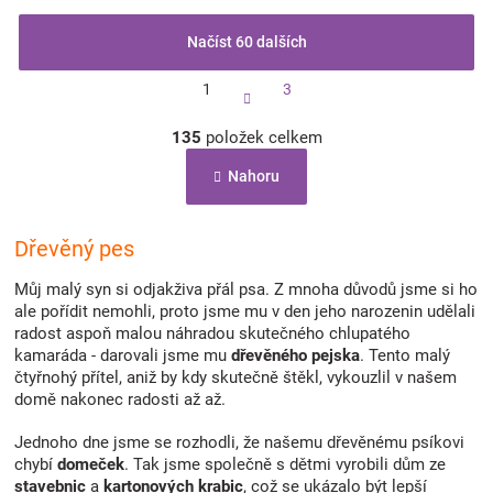
Načíst 60 dalších
S
1
3
t
r
O
á
135
položek celkem
v
n
l
k
Nahoru
á
o
d
v
a
á
c
Dřevěný pes
n
í
í
p
Můj malý syn si odjakživa přál psa. Z mnoha důvodů jsme si ho
r
ale pořídit nemohli, proto jsme mu v den jeho narozenin udělali
v
radost aspoň malou náhradou skutečného chlupatého
k
kamaráda - darovali jsme mu
dřevěného pejska
. Tento malý
y
čtyřnohý přítel, aniž by kdy skutečně štěkl, vykouzlil v našem
v
domě nakonec radosti až až.
ý
p
Jednoho dne jsme se rozhodli, že našemu dřevěnému psíkovi
i
chybí
domeček
. Tak jsme společně s dětmi vyrobili dům ze
s
stavebnic
a
kartonových krabic
, což se ukázalo být lepší