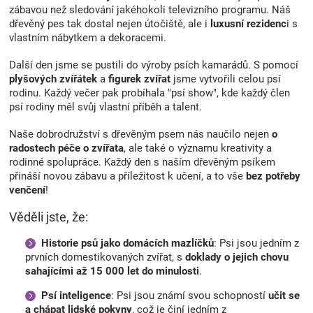
u
zábavou než sledování jakéhokoli televizního programu. Náš
dřevěný pes tak dostal nejen útočiště, ale i
luxusní rezidenc
i s
vlastním nábytkem a dekoracemi.
Další den jsme se pustili do výroby psích kamarádů. S pomocí
plyšových zvířátek
a
figurek zvířat
jsme vytvořili celou psí
rodinu. Každý večer pak probíhala "psí show", kde každý člen
psí rodiny měl svůj vlastní příběh a talent.
Naše dobrodružství s dřevěným psem nás naučilo nejen
o
radostech péče o zvířata
, ale také o významu kreativity a
rodinné spolupráce. Každý den s naším dřevěným psíkem
přináší novou zábavu a příležitost k učení, a to vše
bez potřeby
venčení
!
Věděli jste, že:
Historie psů jako domácích mazlíčků
: Psi jsou jedním z
prvních domestikovaných zvířat, s
doklady o jejich chovu
sahajícími až 15 000 let do minulosti
.
Psí inteligence
: Psi jsou známí svou schopností
učit se
a chápat lidské pokyny
, což je činí jedním z