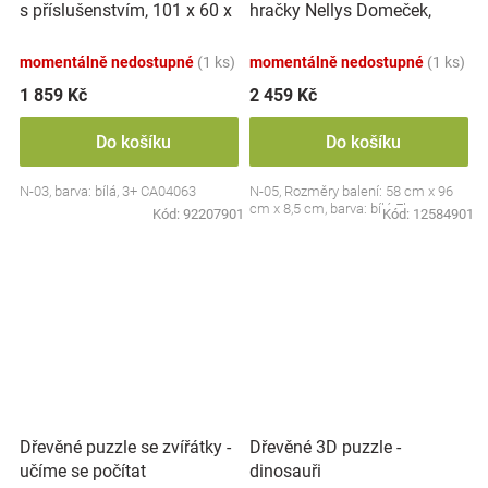
s příslušenstvím, 101 x 60 x
hračky Nellys Domeček,
27 cm - bílá
Flowers
momentálně nedostupné
(1 ks)
momentálně nedostupné
(1 ks)
1 859 Kč
2 459 Kč
Do košíku
Do košíku
N-03, barva: bílá, 3+ CA04063
N-05, Rozměry balení: 58 cm x 96
cm x 8,5 cm, barva: bílá Flowers
Kód:
92207901
Kód:
12584901
Dřevěné puzzle se zvířátky -
Dřevěné 3D puzzle -
učíme se počítat
dinosauři