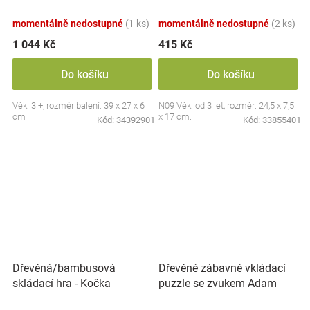
53 dílků
momentálně nedostupné
(1 ks)
momentálně nedostupné
(2 ks)
1 044 Kč
415 Kč
Do košíku
Do košíku
Věk: 3 +, rozměr balení: 39 x 27 x 6
N09 Věk: od 3 let, rozměr: 24,5 x 7,5
cm
x 17 cm.
Kód:
34392901
Kód:
33855401
Dřevěné zábavné vkládací
Dřevěná/bambusová
puzzle se zvukem Adam
skládací hra - Kočka
Toys, Safari