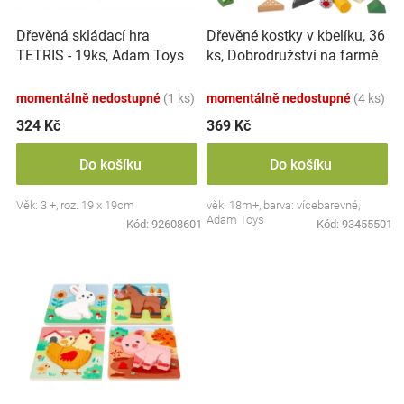
r
t
Značky
o
ů
Dřevěná skládací hra
Dřevěné kostky v kbelíku, 36
d
TETRIS - 19ks, Adam Toys
ks, Dobrodružství na farmě
u
Blog
k
momentálně nedostupné
(1 ks)
momentálně nedostupné
(4 ks)
t
Hračkářství
ů
324 Kč
369 Kč
Přihlášení
Do košíku
Do košíku
Věk: 3 +, roz. 19 x 19cm
věk: 18m+, barva: vícebarevné,
Adam Toys
Kód:
92608601
Kód:
93455501