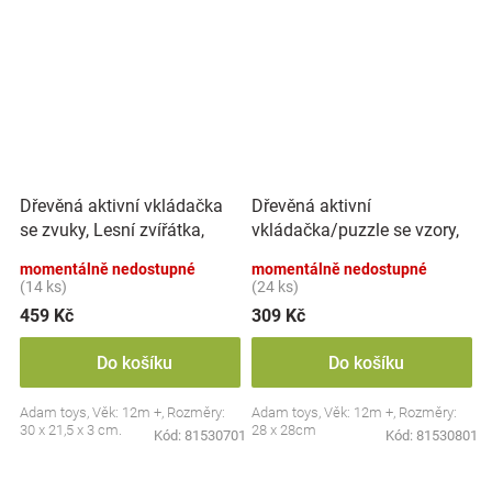
Dřevěná aktivní vkládačka
Dřevěná aktivní
se zvuky, Lesní zvířátka,
vkládačka/puzzle se vzory,
přírodní
přírodní
momentálně nedostupné
momentálně nedostupné
(14 ks)
(24 ks)
459 Kč
309 Kč
Do košíku
Do košíku
Adam toys, Věk: 12m +, Rozměry:
Adam toys, Věk: 12m +, Rozměry:
30 x 21,5 x 3 cm.
28 x 28cm
Kód:
81530701
Kód:
81530801