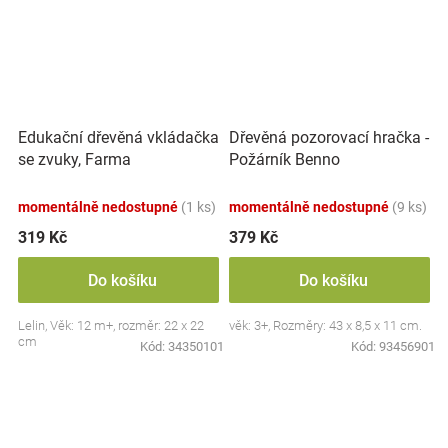
Edukační dřevěná vkládačka
Dřevěná pozorovací hračka -
se zvuky, Farma
Požárník Benno
momentálně nedostupné
(1 ks)
momentálně nedostupné
(9 ks)
319 Kč
379 Kč
Do košíku
Do košíku
Lelin, Věk: 12 m+, rozměr: 22 x 22
věk: 3+, Rozměry: 43 x 8,5 x 11 cm.
cm
Kód:
34350101
Kód:
93456901