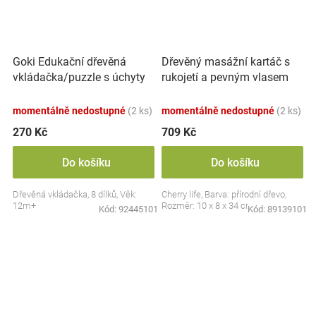
Goki Edukační dřevěná
Dřevěný masážní kartáč s
vkládačka/puzzle s úchyty
rukojetí a pevným vlasem
Farma
Tampico, přírodní
momentálně nedostupné
(2 ks)
momentálně nedostupné
(2 ks)
270 Kč
709 Kč
Do košíku
Do košíku
Dřevěná vkládačka, 8 dílků, Věk:
Cherry life, Barva: přírodní dřevo,
12m+
Rozměr: 10 x 8 x 34 cm.
Kód:
92445101
Kód:
89139101