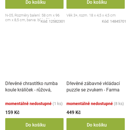
Do košíku
Do košíku
N-05, Rozměry balení: 58 cm x 96
Věk 3+, rozm. 18 x 4,5 x 4,5 cm
cm x 8,5 cm, barva: bílá, růžová
Kód:
12582301
Kód:
14845701
Dřevěné chrastítko rumba
Dřevěné zábavné vkládací
koule králíček - růžová,
puzzle se zvukem - Farma
Adam Toys
momentálně nedostupné
(1 ks)
momentálně nedostupné
(8 ks)
159 Kč
449 Kč
Do košíku
Do košíku