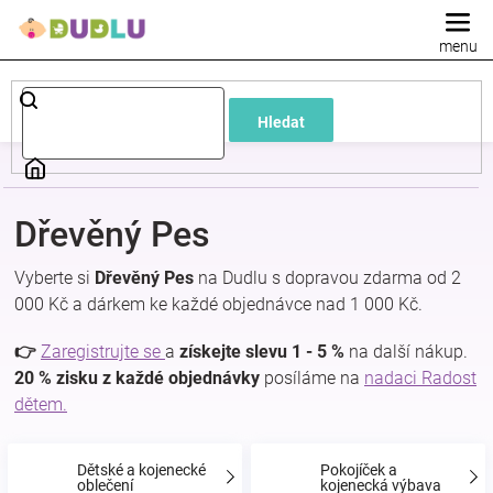
Přejít
na
obsah
Dětské
Hledat
a
kojenecké
Dřevěný Pes
oblečení
Vyberte si
Dřevěný Pes
na Dudlu s dopravou zdarma od 2
000 Kč a dárkem ke každé objednávce nad 1 000 Kč.
Pokojíček
👉
Zaregistrujte se
a
získejte slevu 1 - 5 %
na další nákup.
a
20 % zisku z každé objednávky
posíláme na
nadaci Radost
dětem.
kojenecká
Dětské a kojenecké
Pokojíček a
oblečení
kojenecká výbava
výbava