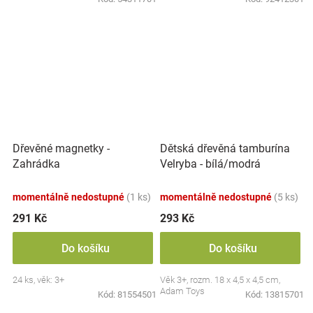
Dřevěné magnetky -
Dětská dřevěná tamburína
Zahrádka
Velryba - bílá/modrá
momentálně nedostupné
(1 ks)
momentálně nedostupné
(5 ks)
291 Kč
293 Kč
Do košíku
Do košíku
24 ks, věk: 3+
Věk 3+, rozm. 18 x 4,5 x 4,5 cm,
Adam Toys
Kód:
81554501
Kód:
13815701