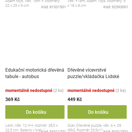
Adam toys, Věk: 18m +, Rozměry:
Věk: +18m, Adam Toys, Rozměry: 9
22 x 25 x 9 cm
x 18 x 8 cm
Kód:
81531501
Kód:
92393001
Dřevěné vícevrstvé
Edukační motorická dřevěná
puzzle/vkládačka Lidské
tabule - autobus
tělo - Dívka
momentálně nedostupné
(2 ks)
momentálně nedostupné
(2 ks)
369 Kč
449 Kč
Do košíku
Do košíku
Lelin, Věk: 12 m+, rozměr: 28,5 x
Goki, Dřevěné puzzle, věk: 4 +, 29
22,5 cm. Baleno v krabičce.
dílků, Rozměr 25,5x11 cm
Kód:
54311701
Kód:
92412301