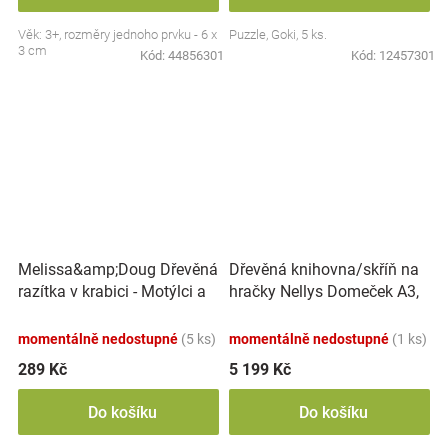
Věk: 3+, rozměry jednoho prvku - 6 x
Puzzle, Goki, 5 ks.
3 cm
Kód:
44856301
Kód:
12457301
Melissa&amp;Doug Dřevěná
Dřevěná knihovna/skříň na
razítka v krabici - Motýlci a
hračky Nellys Domeček A3,
srdíčka
Dub Sonoma
momentálně nedostupné
(5 ks)
momentálně nedostupné
(1 ks)
289 Kč
5 199 Kč
Do košíku
Do košíku