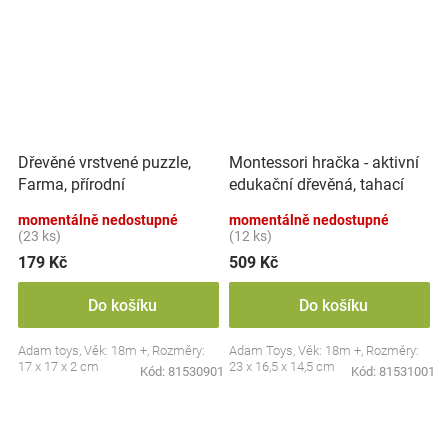
Montessori hračka - aktivní
Dřevěné vrstvené puzzle,
edukační dřevěná, tahací
Farma, přírodní
Kravička, přírodní
momentálně nedostupné
momentálně nedostupné
(23 ks)
(12 ks)
179 Kč
509 Kč
Do košíku
Do košíku
Adam toys, Věk: 18m +, Rozměry:
Adam Toys, Věk: 18m +, Rozměry:
17 x 17 x 2 cm
23 x 16,5 x 14,5 cm
Kód:
81530901
Kód:
81531001