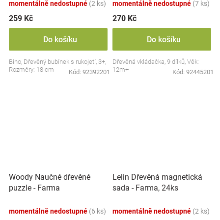
momentálně nedostupné
(2 ks)
momentálně nedostupné
(7 ks)
259 Kč
270 Kč
Do košíku
Do košíku
Bino, Dřevěný bubínek s rukojetí, 3+,
Dřevěná vkládačka, 9 dílků, Věk:
Rozměry: 18 cm
12m+
Kód:
92392201
Kód:
92445201
Woody Naučné dřevěné
Lelin Dřevěná magnetická
puzzle - Farma
sada - Farma, 24ks
momentálně nedostupné
(6 ks)
momentálně nedostupné
(2 ks)