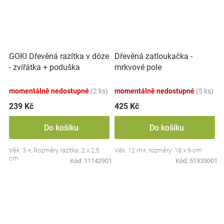
GOKI Dřevěná razítka v dóze
Dřevěná zatloukačka -
- zvířátka + poduška
mrkvové pole
momentálně nedostupné
(2 ks)
momentálně nedostupné
(5 ks)
239 Kč
425 Kč
Do košíku
Do košíku
Věk: 3 +, Rozměry razítka: 2 x 2,5
Věk: 12 m+, rozměry: 18 x 9 cm
cm
Kód:
11142901
Kód:
51935001