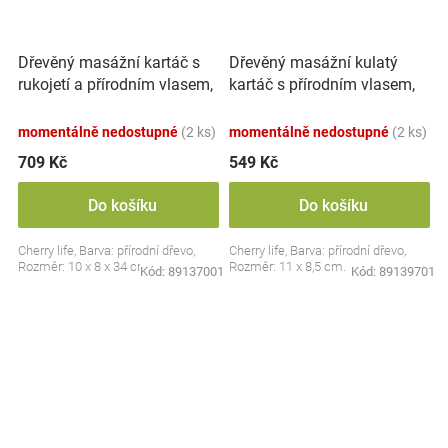
Dřevěný masážní kartáč s
Dřevěný masážní kulatý
rukojetí a přírodním vlasem,
kartáč s přírodním vlasem,
přírodní
přírodní
momentálně nedostupné
(2 ks)
momentálně nedostupné
(2 ks)
709 Kč
549 Kč
Do košíku
Do košíku
Cherry life, Barva: přírodní dřevo,
Cherry life, Barva: přírodní dřevo,
Rozměr: 10 x 8 x 34 cm.
Rozměr: 11 x 8,5 cm.
Kód:
89137001
Kód:
89139701