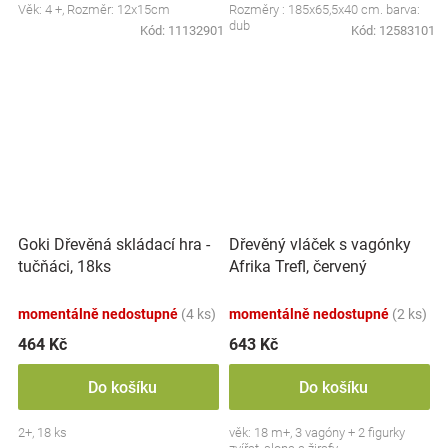
Věk: 4 +, Rozměr: 12x15cm
Rozměry : 185x65,5x40 cm. barva:
dub
Kód:
11132901
Kód:
12583101
Goki Dřevěná skládací hra -
Dřevěný vláček s vagónky
tučňáci, 18ks
Afrika Trefl, červený
momentálně nedostupné
(4 ks)
momentálně nedostupné
(2 ks)
464 Kč
643 Kč
Do košíku
Do košíku
2+, 18 ks
věk: 18 m+, 3 vagóny + 2 figurky