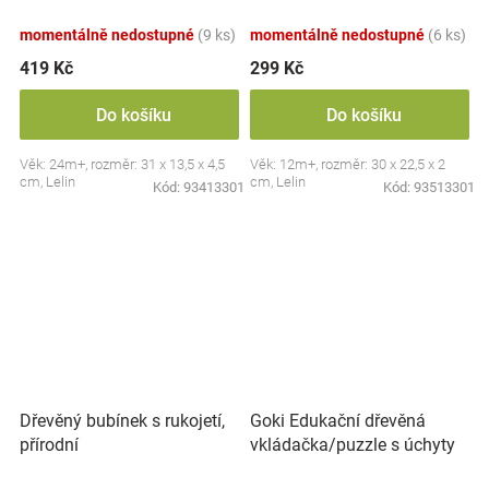
momentálně nedostupné
(9 ks)
momentálně nedostupné
(6 ks)
419 Kč
299 Kč
Do košíku
Do košíku
Věk: 24m+, rozměr: 31 x 13,5 x 4,5
Věk: 12m+, rozměr: 30 x 22,5 x 2
cm, Lelin
cm, Lelin
Kód:
93413301
Kód:
93513301
Goki Edukační dřevěná
Dřevěný bubínek s rukojetí,
vkládačka/puzzle s úchyty
přírodní
Lesní zvířátka