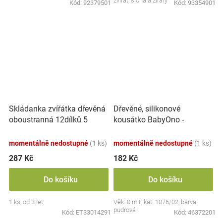
zvířat, slona a žirafy
Kód:
92379501
Kód:
93354901
Skládanka zvířátka dřevěná
Dřevěné, silikonové
oboustranná 12dílků 5
kousátko BabyOno -
zvířátek v krabičce
Kočička, pudrové
17x12x1,5cm
momentálně nedostupné
(1 ks)
momentálně nedostupné
(1 ks)
287 Kč
182 Kč
Do košíku
Do košíku
1 ks, od 3 let
Věk: 0 m+, kat: 1076/02, barva:
pudrová
Kód:
ET33014291
Kód:
46372201