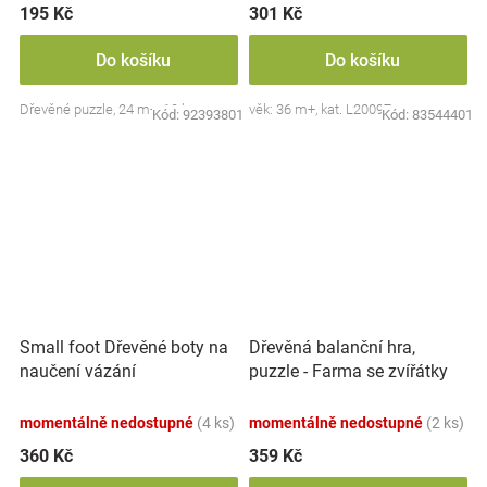
195 Kč
301 Kč
Do košíku
Do košíku
Dřevěné puzzle, 24 m+, 10 ks.
věk: 36 m+, kat. L20097
Kód:
92393801
Kód:
83544401
Small foot Dřevěné boty na
Dřevěná balanční hra,
naučení vázání
puzzle - Farma se zvířátky
momentálně nedostupné
(4 ks)
momentálně nedostupné
(2 ks)
360 Kč
359 Kč