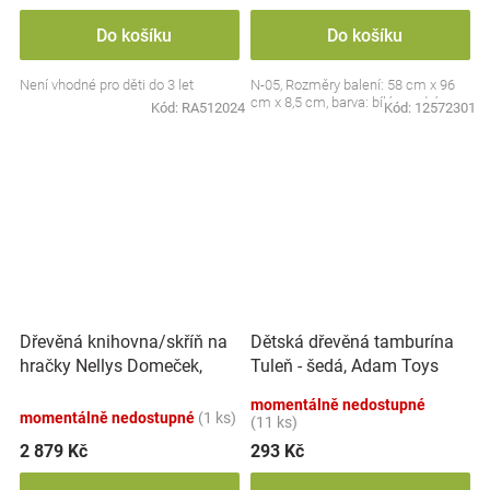
Do košíku
Do košíku
Není vhodné pro děti do 3 let
N-05, Rozměry balení: 58 cm x 96
cm x 8,5 cm, barva: bílá, modrá
Kód:
RA512024
Kód:
12572301
Dřevěná knihovna/skříň na
Dětská dřevěná tamburína
hračky Nellys Domeček,
Tuleň - šedá, Adam Toys
bílá/růžová
momentálně nedostupné
momentálně nedostupné
(1 ks)
(11 ks)
2 879 Kč
293 Kč