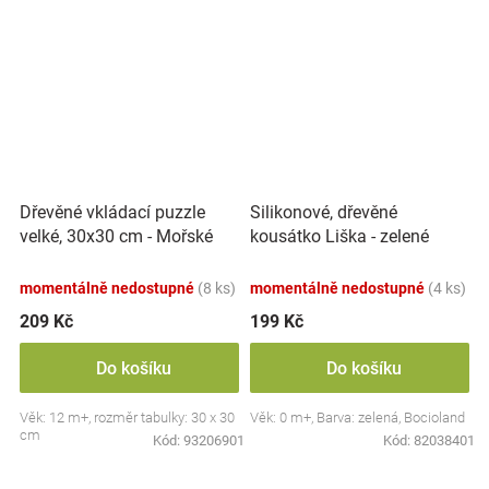
Dřevěné vkládací puzzle
Silikonové, dřevěné
velké, 30x30 cm - Mořské
kousátko Liška - zelené
zvířátka
momentálně nedostupné
(8 ks)
momentálně nedostupné
(4 ks)
209 Kč
199 Kč
Do košíku
Do košíku
Věk: 12 m+, rozměr tabulky: 30 x 30
Věk: 0 m+, Barva: zelená, Bocioland
cm
Kód:
93206901
Kód:
82038401