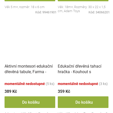
Věk 5 m+, rozměr: 18 x 6 cm
Věk: 18m+, Rozměry: 30 x 22 x 1,5
cm, Adam Toys
Kód:
99461901
Kód:
34066201
Aktivní montesori edukační
Edukační dřevěná tahací
dřevěná tabule, Farma -
hračka - Kouhout s
červená
barevnýma kuličkama
momentálně nedostupné
(5 ks)
momentálně nedostupné
(3 ks)
389 Kč
359 Kč
Do košíku
Do košíku