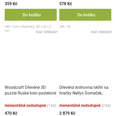
359 Kč
578 Kč
Do košíku
Do košíku
Věk: 12m+, Rozměry: 30 x 22 x 2
Věk: +3,
cm
Kód:
33966201
Kód:
33856301
Dřevěná knihovna/skříň na
Woodcraft Dřevěné 3D
hračky Nellys Domeček,
puzzle Ruské kolo pastelové
bílá/modrá
momentálně nedostupné
(1 ks)
momentálně nedostupné
(2 ks)
470 Kč
2 879 Kč