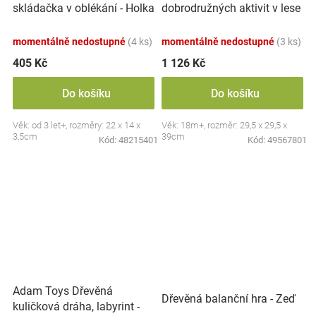
skládačka v oblékání - Holka
dobrodružných aktivit v lese
a kluk
- mátové, Adam Toys
momentálně nedostupné
(4 ks)
momentálně nedostupné
(3 ks)
405 Kč
1 126 Kč
Do košíku
Do košíku
Věk: od 3 let+, rozměry: 22 x 14 x
Věk: 18m+, rozměr: 29,5 x 29,5 x
3,5cm
39cm
Kód:
48215401
Kód:
49567801
Adam Toys Dřevěná
Dřevěná balanční hra - Zeď
kuličková dráha, labyrint -