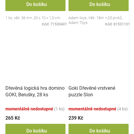
Do košíku
Do košíku
1 ks, věk: 36 m+, 20 x 10 x 1,3 cm
Adam toys, Věk: 18m +,23 prvků,
Adam Toys
Kód:
71530401
Kód:
81531101
Dřevěná logická hra domino
Goki Dřevěné vrstvené
GOKI, Berušky, 28 ks
puzzle Slon
momentálně nedostupné
(1 ks)
momentálně nedostupné
(4 ks)
265 Kč
239 Kč
Do košíku
Do košíku