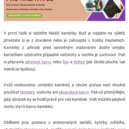
V první řadě si sežeňte hladší kamínky. Buď je najdete na výletě,
přivezete si je z dovolené nebo je zakoupíte v hobby marketech.
Kamínky z přírody před samotným malováním dobře umyjte,
kartáčkem odstraňte případné nečistoty a nechte je uschnout. Pak
si připravte
akrylové barvy
nebo
fixy
a
štětce
(jak široké ploché, tak
menší se špičkou).
Kvůli venkovnímu umístění kamínků a vlivům počasí není vhodné
používat
tempery
, vodovky ani
akvarelové barvy
. Pak už přemýšlejte,
jaký obrázek by se hodil právě pro váš kamínek. Volit můžete jakýkoli
motiv, styl či barvu kamínku.
Oblíbené jsou postavy z animovaných seriálů, kytičky, zvířátka,