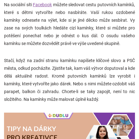
Na sociální síti
Facebook
můžete sledovat cestu putovních kamínků,
Značky
které s dětmi vytvoříte nebo nasbíráte. Vaší rukou ozdobené
kamínky odnesete na výlet, kde si je jiné děcko může sesbírat. Vy
Blog
zase na svých toulkách hledáte cizí kamínky, které si můžete pro
potěšení ponechat nebo je odnést o kus dál. O osudu vašeho
Hračkářství
kamínku se můžete dozvědět právě ve výše uvedené skupině.
Přihlášení
Stačí, když na zadní stranu kamínku napíšete klíčové slovo a PSČ
města, odkud pocházíte. Zjistíte tak, kam váš výtvor doputoval a kde
dělá aktuálně radost. Kromě putovních kamínků lze vyrobit i
kamínky, které vytvoříte jako dárek. Nebo s nimi můžete ozdobit váš
parapet, balkon či zahradu. Chcete-li se taky zapojit, není to nic
složitého. Na kamínky může malovat úplně každý.