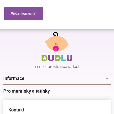
Přidat komentář
Z
á
p
a
t
í
méně starostí, více radostí
Informace
Pro maminky a tatínky
Kontakt