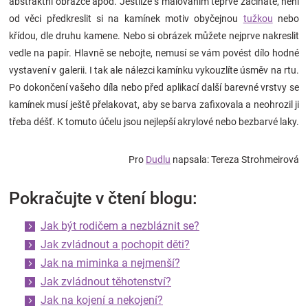
abstraktní obrazce apod. Jestliže s malováním teprve začínáte, není
od věci předkreslit si na kamínek motiv obyčejnou
tužkou
nebo
křídou, dle druhu kamene. Nebo si obrázek můžete nejprve nakreslit
vedle na papír. Hlavně se nebojte, nemusí se vám povést dílo hodné
vystavení v galerii. I tak ale nálezci kamínku vykouzlíte úsměv na rtu.
Po dokončení vašeho díla nebo před aplikací další barevné vrstvy se
kamínek musí ještě přelakovat, aby se barva zafixovala a neohrozil ji
třeba déšť. K tomuto účelu jsou nejlepší akrylové nebo bezbarvé laky.
Pro
Dudlu
napsala: Tereza Strohmeirová
Pokračujte v čtení blogu:
Jak být rodičem a nezbláznit se?
Jak zvládnout a pochopit děti?
Jak na miminka a nejmenší?
Jak zvládnout těhotenství?
Jak na kojení a nekojení?