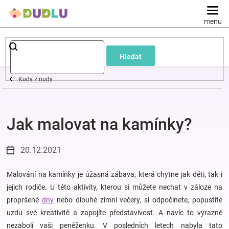
Přejít
na
obsah
Dětské
Hledat
a
Kudy z nudy
kojenecké
Jak malovat na kamínky?
oblečení
Pokojíček
20.12.2021
a
Malování na kamínky je úžasná zábava, která chytne jak děti, tak i
jejich rodiče. U této aktivity, kterou si můžete nechat v záloze na
propršené
dny
nebo dlouhé zimní večery, si odpočinete, popustíte
kojenecká
uzdu své kreativitě a zapojíte představivost. A navíc to výrazně
nezabolí vaši peněženku. V posledních letech nabyla tato
výbava