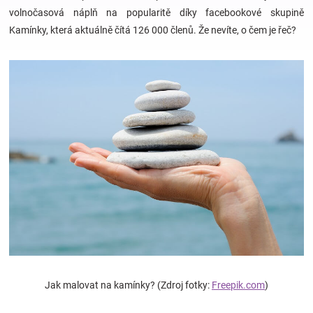
volnočasová náplň na popularitě díky facebookové skupině
Kamínky, která aktuálně čítá 126 000 členů. Že nevíte, o čem je řeč?
Hračky
a
zábava
pro
děti
Těhotenské
oblečení
Jak malovat na kamínky? (Zdroj fotky:
Freepik.com
)
Novinky