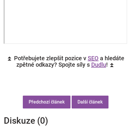
⏫ Potřebujete zlepšit pozice v
SEO
a hledáte
zpětné odkazy? Spojte síly s
Dudlu
! ⏫
Předchozí článek
Další článek
Diskuze (0)