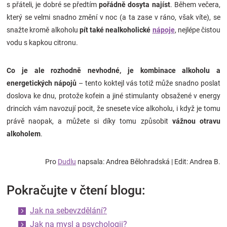
s přáteli, je dobré se předtím
pořádně dosyta najíst
. Během večera,
který se velmi snadno změní v noc (a ta zase v ráno, však víte), se
snažte kromě alkoholu
pít také nealkoholické
nápoje
, nejlépe čistou
vodu s kapkou citronu.
Co je ale rozhodně nevhodné, je kombinace alkoholu a
energetických nápojů
– tento koktejl vás totiž může snadno poslat
doslova ke dnu, protože kofein a jiné stimulanty obsažené v energy
drincích vám navozují pocit, že snesete více alkoholu, i když je tomu
právě naopak, a můžete si díky tomu způsobit
vážnou otravu
alkoholem
.
Pro
Dudlu
napsala: Andrea Bělohradská | Edit: Andrea B.
Pokračujte v čtení blogu:
Jak na sebevzdělání?
Jak na mysl a psychologii?