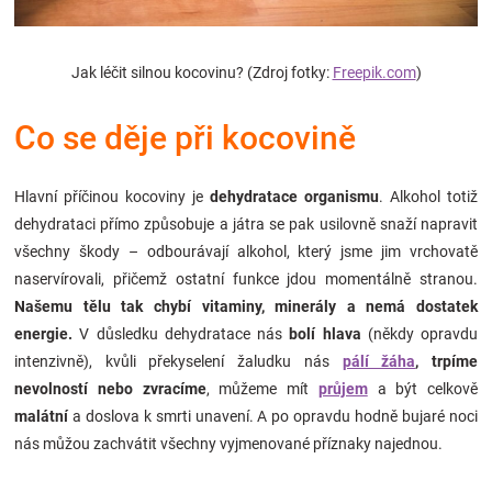
Značky
Jak léčit silnou kocovinu? (Zdroj fotky:
Freepik.com
)
Blog
Co se děje při kocovině
Hračkářství
Přihlášení
Hlavní příčinou kocoviny je
dehydratace organismu
. Alkohol totiž
dehydrataci přímo způsobuje a játra se pak usilovně snaží napravit
všechny škody – odbourávají alkohol, který jsme jim vrchovatě
naservírovali, přičemž ostatní funkce jdou momentálně stranou.
Našemu tělu tak chybí vitaminy, minerály a nemá dostatek
energie.
V důsledku dehydratace nás
bolí hlava
(někdy opravdu
intenzivně), kvůli překyselení žaludku nás
pálí žáha
, trpíme
nevolností nebo zvracíme
, můžeme mít
průjem
a být celkově
malátní
a doslova k smrti unavení. A po opravdu hodně bujaré noci
nás můžou zachvátit všechny vyjmenované příznaky najednou.