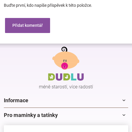
Buďte první, kdo napíše příspěvek k této položce.
Přidat komentář
Z
á
p
a
t
í
méně starostí, více radostí
Informace
Pro maminky a tatínky