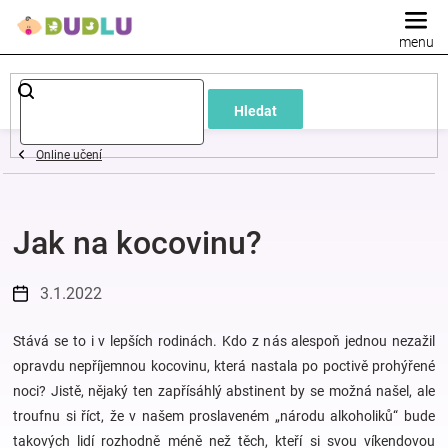
Přejít
na
obsah
Dětské
Hledat
a
Online učení
kojenecké
Jak na kocovinu?
oblečení
Pokojíček
3.1.2022
a
Stává se to i v lepších rodinách. Kdo z nás alespoň jednou nezažil
opravdu nepříjemnou kocovinu, která nastala po poctivě prohýřené
noci? Jistě, nějaký ten zapřísáhlý abstinent by se možná našel, ale
kojenecká
troufnu si říct, že v našem proslaveném „národu alkoholiků“ bude
takových lidí rozhodně méně než těch, kteří si svou víkendovou
výbava