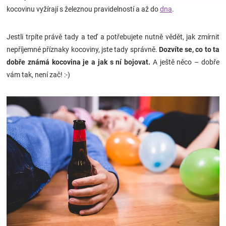
kocovinu vyžírají s železnou pravidelností a až do
dna
.
Hračky
Jestli trpíte právě tady a teď a potřebujete nutně vědět, jak zmírnit
nepříjemné příznaky kocoviny, jste tady správně.
Dozvíte se, co to ta
a
dobře známá kocovina je a jak s ní bojovat.
A ještě něco – dobře
vám tak, není zač! :-)
zábava
pro
děti
Těhotenské
oblečení
Novinky