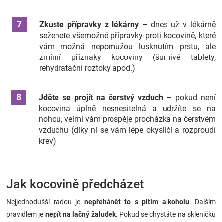
Zkuste přípravky z lékárny
– dnes už v lékárně
seženete všemožné přípravky proti kocovině, které
vám možná nepomůžou lusknutím prstu, ale
zmírní příznaky kocoviny (šumivé tablety,
rehydratační roztoky apod.)
Jděte se projít na čerstvý vzduch
– pokud není
kocovina úplně nesnesitelná a udržíte se na
nohou, velmi vám prospěje procházka na čerstvém
vzduchu (díky ní se vám lépe okysličí a rozproudí
krev)
Jak kocovině předcházet
Nejjednodušší radou je
nepřehánět to s pitím alkoholu
. Dalším
pravidlem je
nepít na lačný žaludek
. Pokud se chystáte na skleničku