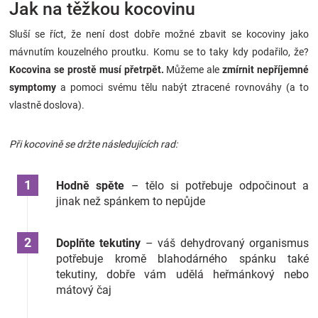
Jak na těžkou kocovinu
Sluší se říct, že není dost dobře možné zbavit se kocoviny jako
mávnutím kouzelného proutku. Komu se to taky kdy podařilo, že?
Kocovina se prostě musí přetrpět.
Můžeme ale
zmírnit nepříjemné
symptomy
a pomoci svému tělu nabýt ztracené rovnováhy (a to
vlastně doslova).
Při kocovině se držte následujících rad:
Hodně spěte
– tělo si potřebuje odpočinout a
jinak než spánkem to nepůjde
Doplňte tekutiny
– váš dehydrovaný organismus
potřebuje kromě blahodárného spánku také
tekutiny, dobře vám udělá heřmánkový nebo
mátový čaj