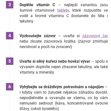
Doplňte vitamin C
– nejlepší variantou jsou
šumivé vitaminové
tablety
, které rozpustíte ve
vodě a kromě vitaminu C dostanete do těla i
tekutiny
Vyzkoušejte zázvor
– uvařte si
zázvorový čaj
nebo zkuste zázvorová lízátka (zázvor zmírňuje
nevolnost a pocit na zvracení)
Uvařte si silný kuřecí nebo hovězí vývar
– spolu s
vývarem doplníte nejen ztracené tekutiny, ale také
vitaminy a minerály
Vyhýbejte se dráždivým potravinám a nápojům
–
i kdyby vám to žaludek nějakou záhadou dovolil,
nepodlehněte a vyvarujte se všemu, co by vám
nemuselo sednout (káva, koncentrované ovocné
šťávy, cokoli kyselého)