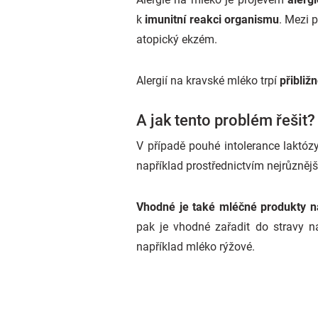
k
imunitní reakci organismu
. Mezi p
atopický ekzém.
Alergií na kravské mléko trpí
přibliž
A jak tento problém řešit?
V případě pouhé intolerance laktóz
například prostřednictvím nejrůzněj
Vhodné je také mléčné produkty n
pak je vhodné zařadit do stravy n
například mléko rýžové.