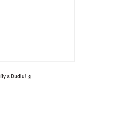
íly s Dudlu! ⏫