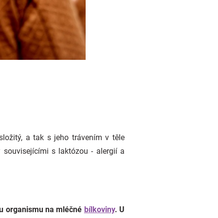
ožitý, a tak s jeho trávením v těle
souvisejícími s laktózou - alergií a
zvu organismu na mléčné
bílkoviny
. U