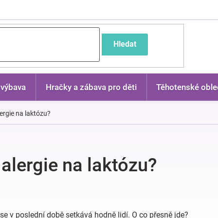
častější dotazy
Hledat
 výbava
Hračky a zábava pro děti
Těhotenské oble
lergie na laktózu?
 alergie na laktózu?
se v poslední době setkává hodně lidí. O co přesně jde?