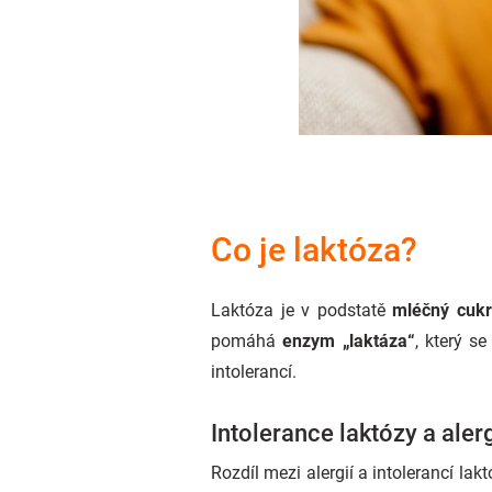
Co je laktóza?
Laktóza je v podstatě
mléčný cukr
pomáhá
enzym „laktáza“
, který s
intolerancí.
Intolerance laktózy a aler
Rozdíl mezi alergií a intolerancí la