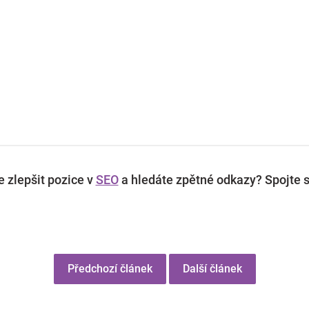
 zlepšit pozice v
SEO
a hledáte zpětné odkazy? Spojte s
Předchozí článek
Další článek