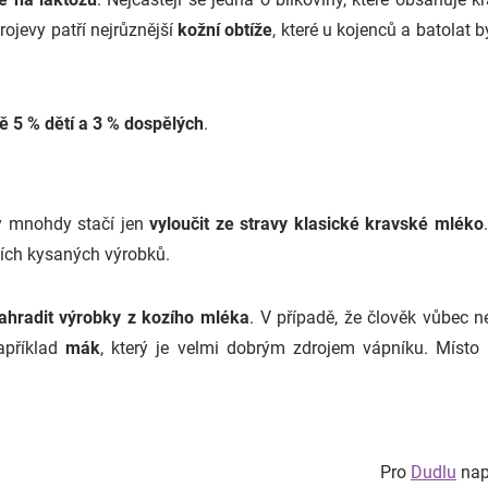
rojevy patří nejrůznější
kožní obtíže
, které u kojenců a batola
ně 5 % dětí a 3 % dospělých
.
y mnohdy stačí jen
vyloučit ze stravy klasické kravské mléko
ších kysaných výrobků.
ahradit výrobky z kozího mléka
. V případě, že člověk vůbec
apříklad
mák
, který je velmi dobrým zdrojem vápníku. Místo
Pro
Dudlu
naps