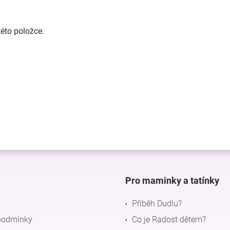
této položce.
Pro maminky a tatínky
Příběh Dudlu?
podmínky
Co je Radost dětem?