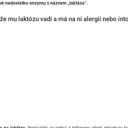
době nedostatku enzymu s názvem „laktáza“.
že mu laktózu vadí a má na ni alergii nebo int
e na laktózu
. Nejčastěji se jedná o bílkoviny, které obsahuje