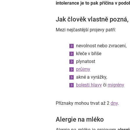
intolerance je to pak příčina v po
Jak člověk vlastně pozná, 
Mezi nejčastější projevy patří:
nevolnost nebo zvracení,
křeče v břiše
plynatost
průjmy
akné a vyrážky,
bolesti hlavy
či
migrény
Příznaky mohou trvat až 2
dny
.
Alergie na mléko
Alergie na mléko je projevem
alergi