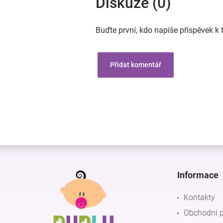
Diskuze (0)
Buďte první, kdo napíše příspěvek k 
Přidat komentář
Z
á
p
Informace
a
t
Kontakty
í
Obchodní 