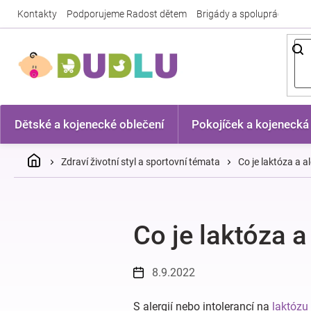
Přejít
Kontakty
Podporujeme Radost dětem
Brigády a spolupráce
Nej
na
obsah
Dětské a kojenecké oblečení
Pokojíček a kojenecká
Domů
Zdraví životní styl a sportovní témata
Co je laktóza a a
Co je laktóza a
8.9.2022
S alergií nebo intolerancí na
laktózu