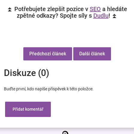
⏫ Potřebujete zlepšit pozice v
SEO
a hledáte
zpětné odkazy? Spojte síly s
Dudlu
! ⏫
Předchozí článek
Další článek
Diskuze (0)
Buďte první, kdo napíše příspěvek k této položce.
Přidat komentář
Z