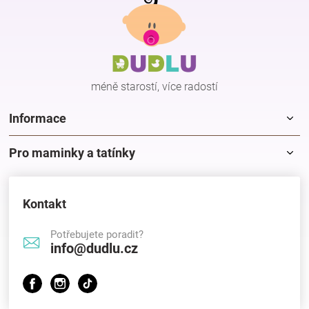
á
p
a
t
í
méně starostí, více radostí
Informace
Pro maminky a tatínky
Kontakt
Potřebujete poradit?
info@dudlu.cz