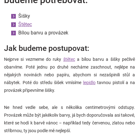
Šišky
Štětec
Bílou barvu a provázek
Jak budeme postupovat:
Nejprve si vezmeme do ruky
štětec
a bílou barvu a šišky pečlivě
obarvíme. Poté jednu po druhé necháme zaschnout, nejlépe na
nějakých novinách nebo papíru, abychom si nezašpinili stůl a
nábytek. Poté do středu šišek vmísíme
lepidlo
tavnou pistolí a na
provázek připevníme šišky.
Ne hned vedle sebe, ale s několika centimetrovými odstupy.
Provázek může být jakékoliv barvy, já bych doporučovala asi takové,
které se hodí k barvě vánoc – například tedy červenou, zlatou nebo
stříbrnou, ty jsou podle mě nejlepší.