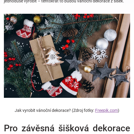
jednoduše vyrobit – tentokrát to budou vánoční dekorace z šišek.
Hračky
a
zábava
pro
děti
Těhotenské
oblečení
Jak vyrobit vánoční dekorace? (Zdroj fotky:
Freepik.com
)
Novinky
Pro závěsná šišková dekorace