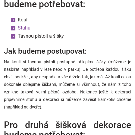
budeme potřebovat:
Značky
Kouli
Blog
Stuhu
Tavnou pistoli a šišky
Hračkářství
Jak budeme postupovat:
Přihlášení
Na kouli si tavnou pistolí postupně přilepíme šišky (můžeme je
nasbírat například v lese nebo v parku). Je potřeba každou šišku
chvíli podržet, aby neupadla a vše drželo tak, jak má. Až kouli celou
dokonale oblepíme šiškami, můžeme si všimnout, že nám z toho
vznikne taková velmi pěkná ozdoba. Nakonec ještě k dekoraci
připevníme stuhu a dekoraci si můžeme zavěsit kamkoliv chceme
(například na dveře).
Pro druhá šišková dekorace
budeme potřebovat: