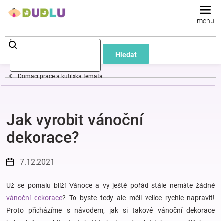
Přejít
na
obsah
Dětské
Hledat
a
Domácí práce a kutilská témata
kojenecké
Jak vyrobit vánoční
oblečení
dekorace?
Pokojíček
7.12.2021
a
Už se pomalu blíží Vánoce a vy ještě pořád stále nemáte žádné
kojenecká
vánoční dekorace
? To byste tedy ale měli velice rychle napravit!
Proto přicházíme s návodem, jak si takové vánoční dekorace
výbava