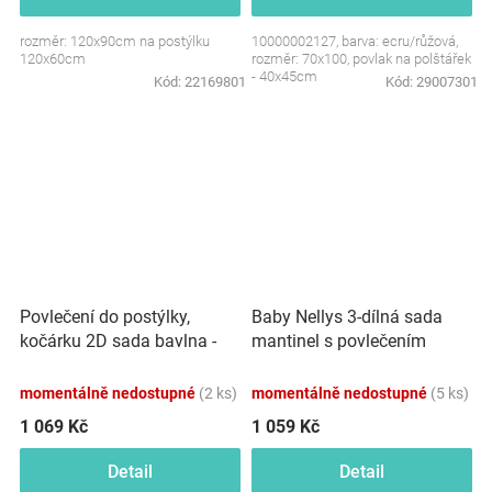
rozměr: 120x90cm na postýlku
10000002127, barva: ecru/růžová,
120x60cm
rozměr: 70x100, povlak na polštářek
- 40x45cm
Kód:
22169801
Kód:
29007301
Povlečení do postýlky,
Baby Nellys 3-dílná sada
kočárku 2D sada bavlna -
mantinel s povlečením
Leafs, Lullaby Planet,
Safari - bílá s
ecru/zelená
potiskem/zelená
momentálně nedostupné
(2 ks)
momentálně nedostupné
(5 ks)
1 069 Kč
1 059 Kč
Detail
Detail