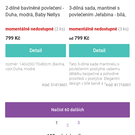
3-dílná sada, mantinel s
2-dílné bavlněné povlečení -
povlečením Jeřabina - bílá,
Duha, modrá, Baby Nellys
120x90 cm
momentálně nedostupné
(2 ks)
momentálně nedostupné
(3 ks)
799 Kč
799 Kč
od
Detail
Detail
rozměr: 140x200/70x80cm, Bavlna,
Tato 3-dílná sada mantinelu s
vzor:Duha, modrá
povlečením poskytne vašemu
děťátku bezpečné a pohodlné
prostředí v postýlce. Elegantní
design v bílé barvě s motivem
Kód:
51413601
Kód:
81716001
jeřabiny dodá pokoji jemný a...
Načíst 60 dalších
S
1
3
t
r
O