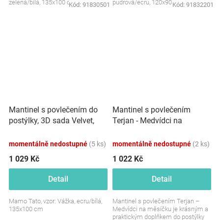
zelená/bílá, 135x100 cm
pudrová/ecru, 120x90 cm
Kód:
91830501
Kód:
91832201
Mantinel s povlečením do
Mantinel s povlečením
postýlky, 3D sada Velvet,
Terjan - Medvídci na
Vážka, ecru/bílá, 135x100
měsíčku - jersey losos
cm
momentálně nedostupné
(5 ks)
momentálně nedostupné
(2 ks)
1 029 Kč
1 022 Kč
Detail
Detail
Mamo Tato, vzor: Vážka, ecru/bílá,
Mantinel s povlečením Terjan –
135x100 cm
Medvídci na měsíčku je krásným a
praktickým doplňkem do postýlky