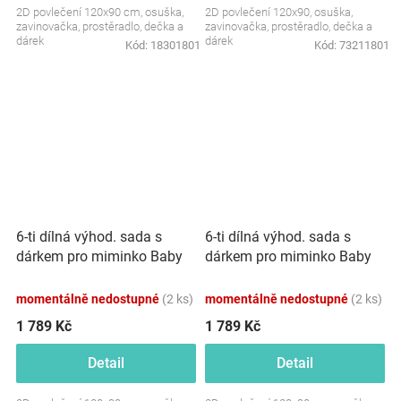
2D povlečení 120x90 cm, osuška,
2D povlečení 120x90, osuška,
zavinovačka, prostěradlo, dečka a
zavinovačka, prostěradlo, dečka a
dárek
dárek
Kód:
18301801
Kód:
73211801
6-ti dílná výhod. sada s
6-ti dílná výhod. sada s
dárkem pro miminko Baby
dárkem pro miminko Baby
Nellys, 120x90 Zvířátka na
Nellys, 120x90 Zvířátka na
mráčku, béžová
mráčku, modrá
momentálně nedostupné
(2 ks)
momentálně nedostupné
(2 ks)
1 789 Kč
1 789 Kč
Detail
Detail