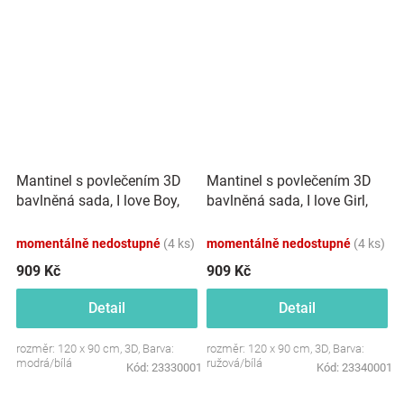
Mantinel s povlečením 3D
Mantinel s povlečením 3D
bavlněná sada, I love Boy,
bavlněná sada, I love Girl,
120x90 cm Baby Nellys,
120x90 cm Baby Nellys,
modrý/bílý
růžový/bílý
momentálně nedostupné
(4 ks)
momentálně nedostupné
(4 ks)
909 Kč
909 Kč
Detail
Detail
rozměr: 120 x 90 cm, 3D, Barva:
rozměr: 120 x 90 cm, 3D, Barva:
modrá/bílá
ružová/bílá
Kód:
23330001
Kód:
23340001