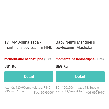
Ty i My 3-dílná sada -
Baby Nellys Mantinel s
mantinel s povlečením FIND
povlečením Mašlička -
ME - sv. růžová (jemná
Bubble sv.modré/jemně
kostička)
béžové proužky
momentálně nedostupné
(1 ks)
momentálně nedostupné
(1 ks)
881 Kč
869 Kč
Detail
Detail
rozměr: 120x90cm, Kolekce: FIND
3D - 120x90cm, vzor. 18/Bubble
ME - sv. růžová
sv.modré/jemně béžové proužky
Kód:
99996001
Kód:
09980101