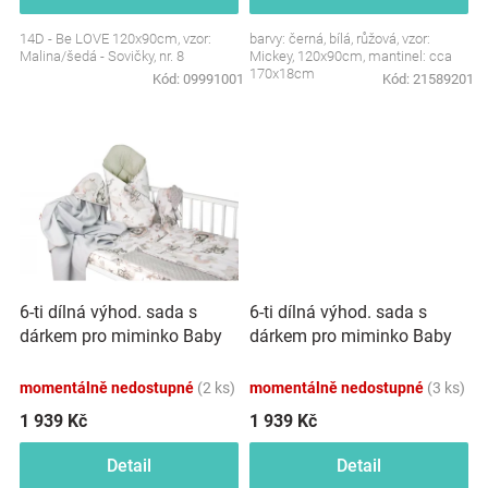
Značky
14D - Be LOVE 120x90cm, vzor:
barvy: černá, bílá, růžová, vzor:
Malina/šedá - Sovičky, nr. 8
Mickey, 120x90cm, mantinel: cca
170x18cm
Kód:
09991001
Kód:
21589201
Blog
Hračkářství
Přihlášení
6-ti dílná výhod. sada s
6-ti dílná výhod. sada s
dárkem pro miminko Baby
dárkem pro miminko Baby
Nellys, 120x90 Slon a duha,
Nellys, 120x90 Slon a duha,
bílá/olivová
modrá/bílá
momentálně nedostupné
(2 ks)
momentálně nedostupné
(3 ks)
1 939 Kč
1 939 Kč
Detail
Detail