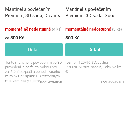
Mantinel s povlečením
Mantinel s povlečením
Premium, 3D sada, Dreams
Premium, 3D sada, Good
Koala - modrá, 120x90 cm
night Animals, šedé BOY,
120x90 cm
momentálně nedostupné
(4 ks)
momentálně nedostupné
(3 ks)
800 Kč
800 Kč
od
Detail
Detail
Tento mantinel s povlečením ve 3D
rozměr: 120x90, 3D, bavlna
provedení je perfektní volbou pro
PREMIUM, sivá-modrá, Baby Nellys
zajištění bezpečí a pohodlí vašeho
®
miminka při spánku. S roztomilým
motivem koaly a jemnou modrou
Kód:
42948501
Kód:
42949101
barvou,...