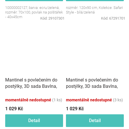
10000002127, barva: ecru/zelená,
rozměr: 120x90 cm, Kolekce: Safari
rozměr: 70x100, povlak na polštářek
Style - bílá/zelená
- 40x45cm
Kód:
29107301
Kód:
67291701
Mantinel s povlečením do
Mantinel s povlečením do
postýlky, 3D sada Bavlna,
postýlky, 3D sada Bavlna,
Kapradí, bílá/zelená,
Oceán, modrá/bílá, 135x100
135x100 cm
cm
momentálně nedostupné
(1 ks)
momentálně nedostupné
(3 ks)
1 029 Kč
1 029 Kč
Detail
Detail