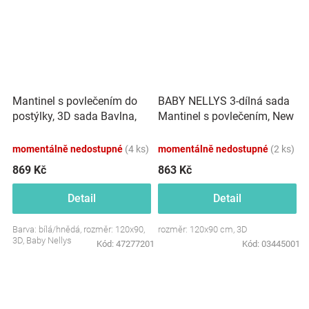
Mantinel s povlečením do
BABY NELLYS 3-dílná sada
postýlky, 3D sada Bavlna,
Mantinel s povlečením, New
Míša - bílá s potiskem
Love Baby, modrá
momentálně nedostupné
(4 ks)
momentálně nedostupné
(2 ks)
869 Kč
863 Kč
Detail
Detail
Barva: bílá/hnědá, rozměr: 120x90,
rozměr: 120x90 cm, 3D
3D, Baby Nellys
Kód:
47277201
Kód:
03445001