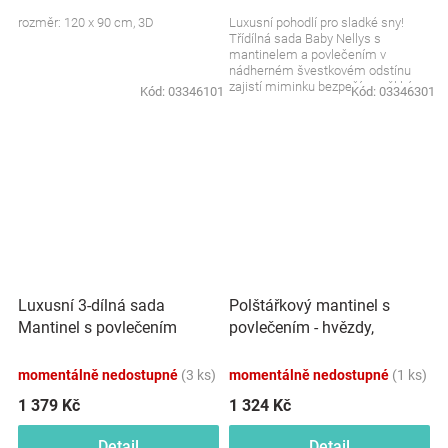
rozměr: 120 x 90 cm, 3D
Luxusní pohodlí pro sladké sny!
Třídílná sada Baby Nellys s
mantinelem a povlečením v
nádherném švestkovém odstínu
zajistí miminku bezpečí a měkké
Kód:
03346101
Kód:
03346301
objetí během spánku. Hebká...
Luxusní 3-dílná sada
Polštářkový mantinel s
Mantinel s povlečením
povlečením - hvězdy,
Royal Baby - mátová
černá/malinová, 120x90 cm
momentálně nedostupné
(3 ks)
momentálně nedostupné
(1 ks)
1 379 Kč
1 324 Kč
Detail
Detail