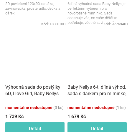
2D povlečení 120x90, osuška,
6dílná výhodná sada Baby Nellys je
zavinovačka, prostěradlo, dečka a
perfektním výběrem pro
dárek
novorozené miminko. Sada
obsahuje vše, co vaše děťátko
potřebuje, včetně zavinovačky,
Kód:
18301001
Kód:
97769401
polštáře, peřinky a dalších...
Výhodná sada do postýlky
Baby Nellys 6-ti dílná výhod.
6D, I love Girl, Baby Nellys
sada s dárkem pro miminko,
120x90cm, bílá/růžová
120 x 90 - Exotika,
bílá/mátová
momentálně nedostupné
(3 ks)
momentálně nedostupné
(1 ks)
1 739 Kč
1 679 Kč
Detail
Detail