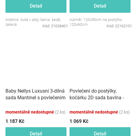
Detail
Detail
kolekce: Auta v aleji, barva: šedá,
rozměr: 120x90cm na postýlku
zelená
120x60cm
Kód:
21038401
Kód:
22162101
Baby Nellys Luxusní 3-dílná
Povlečení do postýlky,
sada Mantinel s povlečením
kočárku 2D sada bavlna -
Royal Baby - šedá
Leafs, Lullaby Planet,
ecru/růžová
momentálně nedostupné
(2 ks)
momentálně nedostupné
(2 ks)
1 187 Kč
1 069 Kč
Detail
Detail