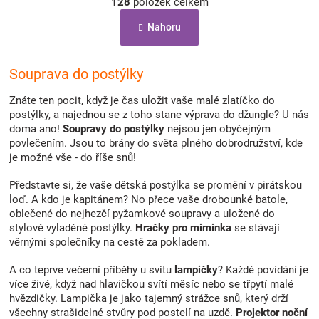
á
128
položek celkem
v
n
l
k
Nahoru
á
o
d
v
a
á
c
Souprava do postýlky
n
í
í
p
Znáte ten pocit, když je čas uložit vaše malé zlatíčko do
r
postýlky, a najednou se z toho stane výprava do džungle? U nás
v
doma ano!
Soupravy do postýlky
nejsou jen obyčejným
k
povlečením. Jsou to brány do světa plného dobrodružství, kde
y
je možné vše - do říše snů!
v
ý
Představte si, že vaše dětská postýlka se promění v pirátskou
p
loď. A kdo je kapitánem? No přece vaše drobounké batole,
i
oblečené do nejhezčí pyžamkové soupravy a uložené do
s
stylově vyladěné postýlky.
Hračky pro miminka
se stávají
u
věrnými společníky na cestě za pokladem.
A co teprve večerní příběhy u svitu
lampičky
? Každé povídání je
více živé, když nad hlavičkou svítí měsíc nebo se třpytí malé
hvězdičky. Lampička je jako tajemný strážce snů, který drží
všechny strašidelné stvůry pod postelí na uzdě.
Projektor noční