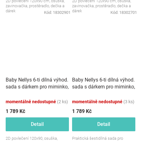
2D povlečení 120x90 cm, osuška,
2D povlečení 120x90 cm, osuška,
zavinovačka, prostěradlo, dečka a
zavinovačka, prostěradlo, dečka a
dárek
dárek
Kód:
18302901
Kód:
18302701
Baby Nellys 6-ti dílná výhod.
Baby Nellys 6-ti dílná výhod.
sada s dárkem pro miminko,
sada s dárkem pro miminko,
120x90 Liška a zajíc, modrá
120x90 Liška a zajíc, růžová
momentálně nedostupné
(2 ks)
momentálně nedostupné
(3 ks)
1 789 Kč
1 789 Kč
Detail
Detail
2D povlečení 120x90, osuška,
Praktická šestidílná sada pro