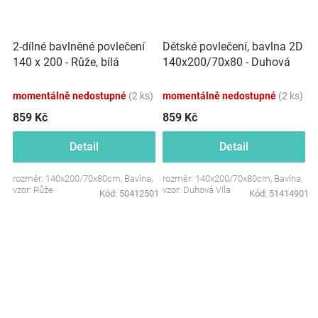
Dětské povlečení, bavlna 2D
2-dílné bavlněné povlečení
140x200/70x80 - Duhová
140 x 200 - Růže, bílá
Víla, Baby Nellys, růžové
momentálně nedostupné
(2 ks)
momentálně nedostupné
(2 ks)
859 Kč
859 Kč
Detail
Detail
rozměr: 140x200/70x80cm, Bavlna,
rozměr: 140x200/70x80cm, Bavlna,
vzor: Růže
vzor: Duhová Víla
Kód:
50412501
Kód:
51414901