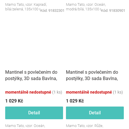
Mamo Tato, vzor: Kapradí,
Mamo Tato, vzor: Oceán,
bílá/zelená, 135x100 cm
modrá/bílá, 135x100 cm
Kód:
91832301
Kód:
91830901
Mantinel s povlečením do
Mantinel s povlečením do
postýlky, 3D sada Bavlna,
postýlky, 3D sada Bavlna,
Oceán, zelená/bílá, 135x100
Růže, pudrová/ecru
cm
momentálně nedostupné
(1 ks)
momentálně nedostupné
(1 ks)
1 029 Kč
1 029 Kč
Detail
Detail
Mamo Tato, vzor: Oceán,
Mamo Tato, vzor: Růže,