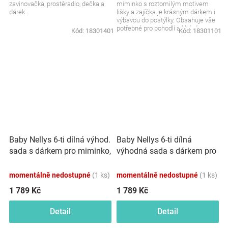
zavinovačka, prostěradlo, dečka a
miminko s roztomilým motivem
dárek
lišky a zajíčka je krásným dárkem i
výbavou do postýlky. Obsahuje vše
potřebné pro pohodlí a klidný
Kód:
18301401
Kód:
18301101
spánek miminka....
Baby Nellys 6-ti dílná výhod.
Baby Nellys 6-ti dílná
sada s dárkem pro miminko,
výhodná sada s dárkem pro
120x90 Sny Jednorožce,
miminko, 120 x 90 cm -
růžová
Begónie
momentálně nedostupné
(1 ks)
momentálně nedostupné
(1 ks)
1 789 Kč
1 789 Kč
Detail
Detail