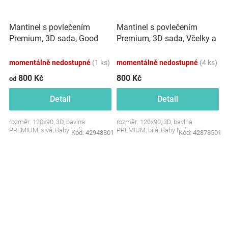
Mantinel s povlečením
Mantinel s povlečením
Premium, 3D sada, Good
Premium, 3D sada, Včelky a
night Animals, šedé GIRL,
Berušky - bílá, 120x90cm
120x90 cm
momentálně nedostupné
(1 ks)
momentálně nedostupné
(4 ks)
800 Kč
800 Kč
od
Detail
Detail
rozměr: 120x90, 3D, bavlna
rozměr: 120x90, 3D, bavlna
PREMIUM, sivá, Baby Nellys ®
PREMIUM, bílá, Baby Nellys ®
Kód:
42948801
Kód:
42878501