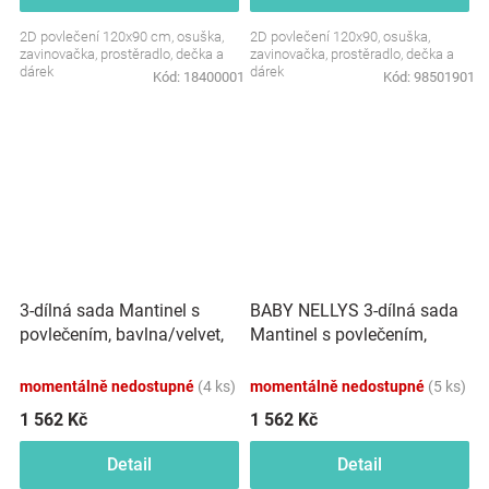
2D povlečení 120x90 cm, osuška,
2D povlečení 120x90, osuška,
zavinovačka, prostěradlo, dečka a
zavinovačka, prostěradlo, dečka a
dárek
dárek
Kód:
18400001
Kód:
98501901
3-dílná sada Mantinel s
BABY NELLYS 3-dílná sada
povlečením, bavlna/velvet,
Mantinel s povlečením,
Exotika, béžová/bílá
bavlna/velvet, Plameňák -
švestkový
momentálně nedostupné
(4 ks)
momentálně nedostupné
(5 ks)
1 562 Kč
1 562 Kč
Detail
Detail