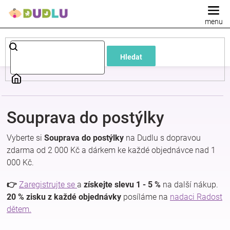
Přejít
na
obsah
Dětské
Hledat
a
kojenecké
Souprava do postýlky
oblečení
Vyberte si
Souprava do postýlky
na Dudlu s dopravou
Pokojíček
zdarma od 2 000 Kč a dárkem ke každé objednávce nad 1
000 Kč.
a
👉
Zaregistrujte se
a
získejte slevu 1 - 5 %
na další nákup.
20 % zisku z každé objednávky
posíláme na
nadaci Radost
kojenecká
dětem.
výbava