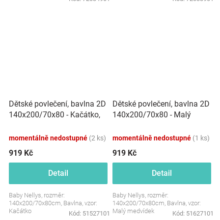
Dětské povlečení, bavlna 2D
Dětské povlečení, bavlna 2D
140x200/70x80 - Kačátko,
140x200/70x80 - Malý
bílé
medvídek, bílá/béžová
momentálně nedostupné
(2 ks)
momentálně nedostupné
(1 ks)
919 Kč
919 Kč
Detail
Detail
Baby Nellys, rozměr:
Baby Nellys, rozměr:
140x200/70x80cm, Bavlna, vzor:
140x200/70x80cm, Bavlna, vzor:
Kačátko
Malý medvídek
Kód:
51527101
Kód:
51627101