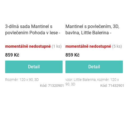
3-dílná sada Mantinel s
Mantinel s povlečením, 3D,
povlečením Pohoda v lese -
bavlna, Little Balerina -
ecru/šedá
růžová, 120x90 cm
momentálně nedostupné
(1 ks)
momentálně nedostupné
(5 ks)
859 Kč
859 Kč
Detail
Detail
Rozměr: 120 x 90, 3D
vzor: Little Balerina, rozměr: 120 x
90, 3D
Kód:
71320901
Kód:
71432901