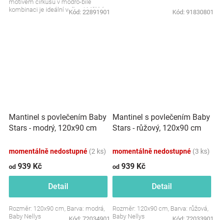
motivem cirkusu v modro-bílé
kombinaci je ideální volbou! Měkký
Kód:
22891901
Kód:
91830801
mantinel, kvalitní...
Mantinel s povlečením Baby
Mantinel s povlečením Baby
Stars - modrý, 120x90 cm
Stars - růžový, 120x90 cm
momentálně nedostupné
(2 ks)
momentálně nedostupné
(3 ks)
939 Kč
939 Kč
od
od
Detail
Detail
Rozměr: 120x90 cm, Barva: modrá,
Rozměr: 120x90 cm, Barva: růžová,
Baby Nellys
Baby Nellys
Kód:
72034901
Kód:
72033901