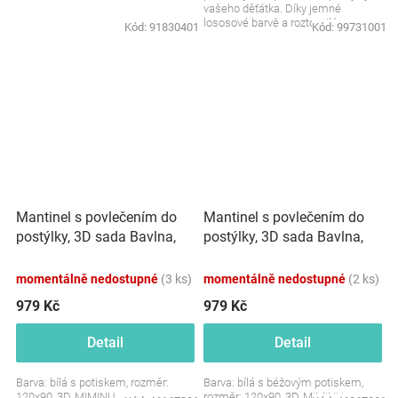
vašeho děťátka. Díky jemné
lososové barvě a roztomilému
Kód:
91830401
Kód:
99731001
motivu...
Mantinel s povlečením do
Mantinel s povlečením do
postýlky, 3D sada Bavlna,
postýlky, 3D sada Bavlna,
Kocourek a pampeliška -
Méďa pilot - bílá, béžová
bílá
momentálně nedostupné
(3 ks)
momentálně nedostupné
(2 ks)
979 Kč
979 Kč
Detail
Detail
Barva: bílá s potiskem, rozměr:
Barva: bílá s béžovým potiskem,
120x90, 3D, MIMINU
rozměr: 120x90, 3D, MIMINU