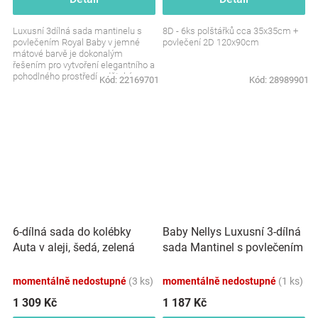
Luxusní 3dílná sada mantinelu s
8D - 6ks polštářků cca 35x35cm +
povlečením Royal Baby v jemné
povlečení 2D 120x90cm
mátové barvě je dokonalým
řešením pro vytvoření elegantního a
pohodlného prostředí v dětském
Kód:
22169701
Kód:
28989901
pokojíčku. Sada je...
Baby Nellys Luxusní 3-dílná
6-dílná sada do kolébky
sada Mantinel s povlečením
Auta v aleji, šedá, zelená
Royal Baby - bílá
momentálně nedostupné
(3 ks)
momentálně nedostupné
(1 ks)
1 309 Kč
1 187 Kč