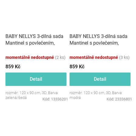
BABY NELLYS 3-dílná sada
BABY NELLYS 3-dílná sada
Mantinel s povlečením,
Mantinel s povlečením,
Létající zvířátka, zelený
Liška a zajíc, modré
momentálně nedostupné
(2 ks)
momentálně nedostupné
(3 ks)
859 Kč
859 Kč
Detail
Detail
rozměr: 120 x 90 cm, 3D, Barva:
rozměr: 120 x 90 cm, 3D, Barva:
zelená/šedá
modrá
Kód:
13336201
Kód:
23336801