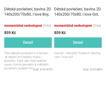
Dětské povlečení, bavlna 2D
Dětské povlečení, bavlna 2D
140x200/70x80, I love Boy,
140x200/70x80, I love Girl,
Baby Nellys, modrá/bílá
Baby Nellys, růžová/bílá
momentálně nedostupné
(5 ks)
momentálně nedostupné
(3 ks)
859 Kč
859 Kč
Detail
Detail
Toto dětské povlečení s motivem
rozměr: 140x200/70x80cm, Bavlna,
je ideální pro každou malou
vzor: I love Girl
postýlku. Když váš malý spáček
usne v tomto jemném a měkkém
povlečení, budete mít jistotu, že se
Kód:
51414701
Kód:
51414801
mu spí...