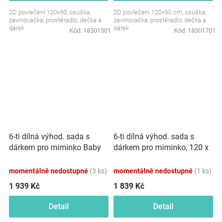
2D povlečení 120x90, osuška,
2D povlečení 120x90 cm, osuška,
zavinovačka, prostěradlo, dečka a
zavinovačka, prostěradlo, dečka a
dárek
dárek
Kód:
18301501
Kód:
18301701
6-ti dílná výhod. sada s
6-ti dílná výhod. sada s
dárkem pro miminko Baby
dárkem pro miminko, 120 x
Nellys, 120x90 Slon a duha,
90 cm, ZOO na cestách -
růžová/bílá
mátová/cappucci
momentálně nedostupné
(3 ks)
momentálně nedostupné
(1 ks)
1 939 Kč
1 839 Kč
Detail
Detail