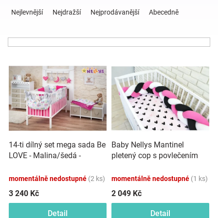
Ř
a
Nejlevnější
Nejdražší
Nejprodávanější
Abecedně
z
Hračky
e
n
a
í
V
p
ý
r
zábava
p
o
i
d
pro
s
u
p
k
děti
r
t
o
ů
14-ti dílný set mega sada Be
Baby Nellys Mantinel
d
Těhotenské
LOVE - Malina/šedá -
pletený cop s povlečením
u
Sovičky
Mickey - černá, bílá, růžová
k
oblečení
momentálně nedostupné
(2 ks)
momentálně nedostupné
(1 ks)
t
ů
3 240 Kč
2 049 Kč
Novinky
Detail
Detail