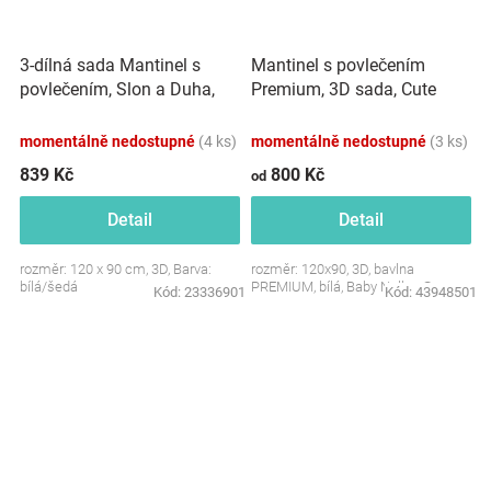
3-dílná sada Mantinel s
Mantinel s povlečením
povlečením, Slon a Duha,
Premium, 3D sada, Cute
bílá/šedá
Animals - bílá, 120x90 cm
momentálně nedostupné
(4 ks)
momentálně nedostupné
(3 ks)
839 Kč
800 Kč
od
Detail
Detail
rozměr: 120 x 90 cm, 3D, Barva:
rozměr: 120x90, 3D, bavlna
bílá/šedá
PREMIUM, bílá, Baby Nellys ®
Kód:
23336901
Kód:
43948501