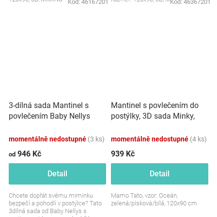
Kód:
46167201
Kód:
46367201
3-dílná sada Mantinel s
Mantinel s povlečením do
povlečením Baby Nellys
postýlky, 3D sada Minky,
Cirkus, modrá/bílá
Oceán, zelená/písková/bílá
momentálně nedostupné
(3 ks)
momentálně nedostupné
(4 ks)
946 Kč
939 Kč
od
Detail
Detail
Chcete dopřát svému miminku
Mamo Tato, vzor: Oceán,
bezpečí a pohodlí v postýlce? Tato
zelená/písková/bílá, 120x90 cm
3dílná sada od Baby Nellys s