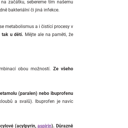
d na začátku, sebereme tím našemu
ě bakteriální či jiná infekce.
e se metabolismus a i čistící procesy v
tak u dětí.
Mějte ale na paměti, že
ombinací obou možností.
Ze všeho
etamolu (paralen) nebo ibuprofenu
kloubů a svalů). Ibuprofen je navíc
icylové (acylpyrin,
aspirin
). Důrazně