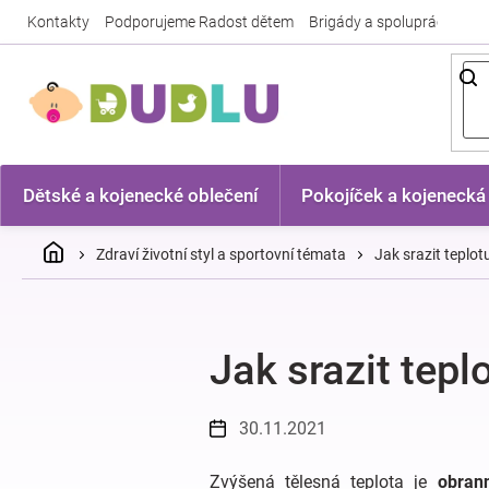
Přejít
Kontakty
Podporujeme Radost dětem
Brigády a spolupráce
Nej
na
obsah
Dětské a kojenecké oblečení
Pokojíček a kojenecká
Domů
Zdraví životní styl a sportovní témata
Jak srazit teplot
Jak srazit tepl
30.11.2021
Zvýšená tělesná teplota je
obran