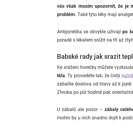
vás však musím upozornit, že je ne
problém.
Také tyto léky mají analget
Antipyretika se obvykle užívají
po še
poradě s lékařem snížit na tři až čtyř
Babské rady jak srazit tep
Ke srážení horečky můžete vyzkoušet
těla
. Ty provedete tak, že čistý
ruční
zabalíte doslova od hlavy až k pat
Zhruba po půl hodině pak orientačně
U zábalů ale pozor –
zábaly celého
mohlo by u nich snadno dojít k podc