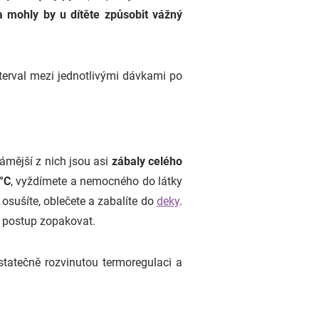
 a mohly by u dítěte způsobit vážný
terval mezi jednotlivými dávkami po
ámější z nich jsou asi
zábaly celého
°C
, vyždímete a nemocného do látky
osušíte, oblečete a zabalíte do
deky
.
ý postup zopakovat.
ostatečně rozvinutou termoregulaci a