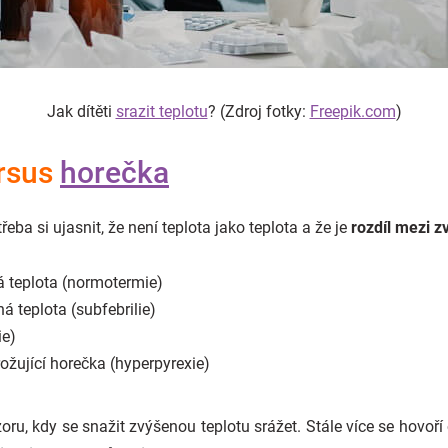
Jak dítěti
srazit teplotu
? (Zdroj fotky:
Freepik.com
)
ersus
horečka
řeba si ujasnit, že není teplota jako teplota a že je
rozdíl mezi 
á teplota (normotermie)
á teplota (subfebrilie)
ie)
ožující horečka (hyperpyrexie)
ru, kdy se snažit zvýšenou teplotu srážet. Stále více se hovoří