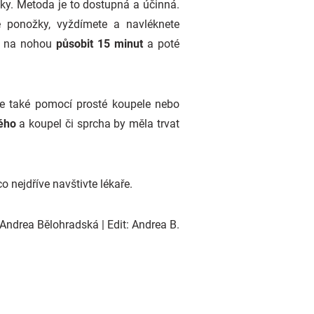
čky. Metoda je to dostupná a účinná.
e ponožky, vyždímete a navléknete
te na nohou
působit 15 minut
a poté
te také pomocí prosté koupele nebo
ného
a koupel či sprcha by měla trvat
co nejdříve navštivte lékaře.
Andrea Bělohradská | Edit: Andrea B.