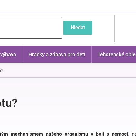
častější dotazy
Hledat
 výbava
Hračky a zábava pro děti
Těhotenské oble
u?
otu?
ným mechanismem našeho organismu v boji s nemocí
, n