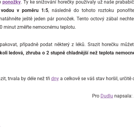
é
ponožky
. Ty ke snižování horečky používaly už naše prababi
 vodou v poměru 1:5
, následně do tohoto roztoku ponořít
atáhněte ještě jeden pár ponožek. Tento octový zábal nech
 20 minut změřte nemocnému teplotu.
pakovat, případně podat některý z léků. Srazit horečku může
ikoli ledová, zhruba o 2 stupně chladnější než teplota nemoc
it, trvala by déle než tři
dny
a celkově se váš stav horšil, určitě 
Pro
Dudlu
napsala: 
?