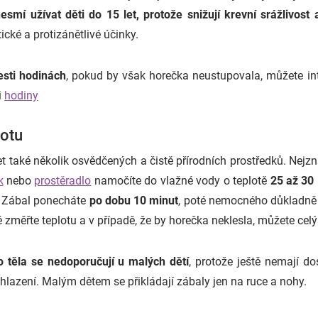
smí užívat děti do 15 let, protože snižují krevní srážlivost
ické a protizánětlivé účinky.
sti hodinách
, pokud by však horečka neustupovala, můžete in
i
hodiny
lotu
 také několik osvědčených a čistě přírodních prostředků. Nejzn
k
nebo
prostěradlo
namočíte do vlažné vody o teplotě
25 až 30 
ě. Zábal ponecháte
po dobu 10 minut
, poté nemocného důkladně 
 změřte teplotu a v případě, že by horečka neklesla, můžete cel
 těla se nedoporučují u malých dětí
, protože ještě nemají d
hlazení. Malým dětem se přikládají zábaly jen na ruce a nohy.