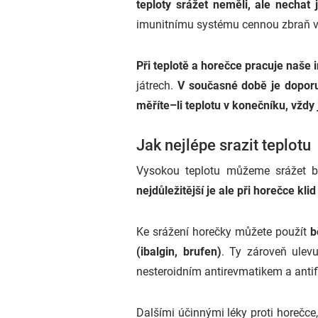
teploty srážet neměli, ale nechat 
imunitnímu systému cennou zbraň v bo
Při teplotě a horečce pracuje naše 
játrech.
V současné době je doporuč
měříte–li teplotu v konečníku, vždy 
Jak nejlépe srazit teplotu
Vysokou teplotu můžeme srážet b
nejdůležitější je ale při horečce kli
Ke srážení horečky můžete použít
b
(ibalgin, brufen)
. Ty zároveň ulev
nesteroidním antirevmatikem a antifl
Dalšími účinnými léky proti horečce,