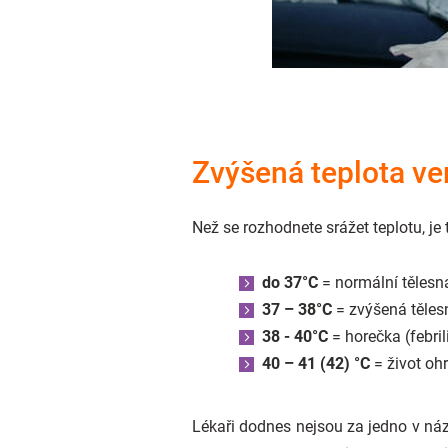
Zvýšená teplota v
Než se rozhodnete srážet teplotu, je t
do 37°C
= normální tělesn
37 – 38°C
= zvýšená tělesn
38 - 40°C
= horečka (febril
40 – 41 (42) °C
= život ohr
Lékaři dodnes nejsou za jedno v názo