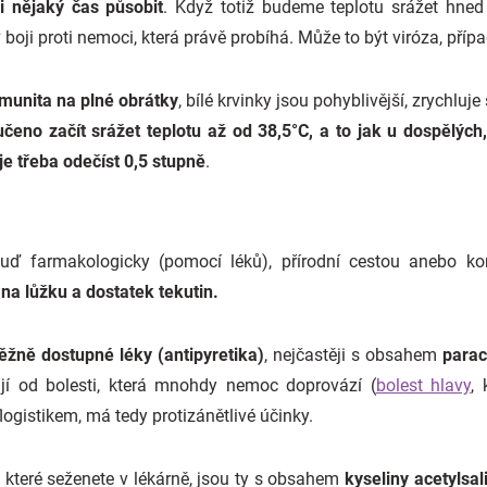
ji nějaký čas působit
. Když totiž budeme teplotu srážet hne
ji proti nemoci, která právě probíhá. Může to být viróza, případn
imunita na plné obrátky
, bílé krvinky jsou pohyblivější, zrychluj
eno začít srážet teplotu až od 38,5°C, a to jak u dospělých, 
je třeba odečíst 0,5 stupně
.
uď farmakologicky (pomocí léků), přírodní cestou anebo k
d na lůžku a dostatek tekutin.
ěžně dostupné léky (antipyretika)
, nejčastěji s obsahem
parac
ují od bolesti, která mnohdy nemoc doprovází (
bolest hlavy
, 
ogistikem, má tedy protizánětlivé účinky.
 které seženete v lékárně, jsou ty s obsahem
kyseliny acetylsal