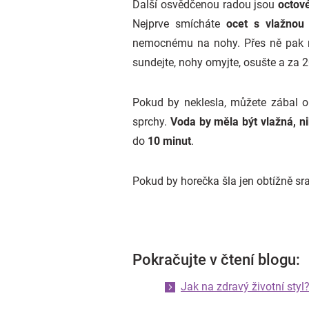
Další osvědčenou radou jsou
octov
Nejprve smícháte
ocet s vlažnou
nemocnému na nohy. Přes ně pak n
sundejte, nohy omyjte, osušte a za
Pokud by neklesla, můžete zábal o
sprchy.
Voda by měla být vlažná, n
do
10 minut
.
Pokud by horečka šla jen obtížně sraz
Pokračujte v čtení blogu:
Jak na zdravý životní styl