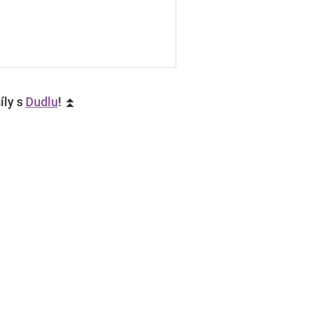
íly s
Dudlu
! ⏫