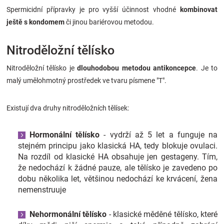
Spermicidní přípravky je pro vyšší účinnost vhodné
kombinovat
ještě s kondomem
či jinou bariérovou metodou.
Nitroděložní tělísko
Nitroděložní tělísko je
dlouhodobou metodou antikoncepce
. Je to
malý umělohmotný prostředek ve tvaru písmene "T".
Existují dva druhy nitroděložních tělísek:
Hormonální tělísko
- vydrží až 5 let a funguje na
stejném principu jako klasická HA, tedy blokuje ovulaci.
Na rozdíl od klasické HA obsahuje jen gestageny. Tím,
že nedochází k žádné pauze, ale tělísko je zavedeno po
dobu několika let, většinou nedochází ke krvácení, žena
nemenstruuje
Nehormonální tělísko
- klasické měděné tělísko, které