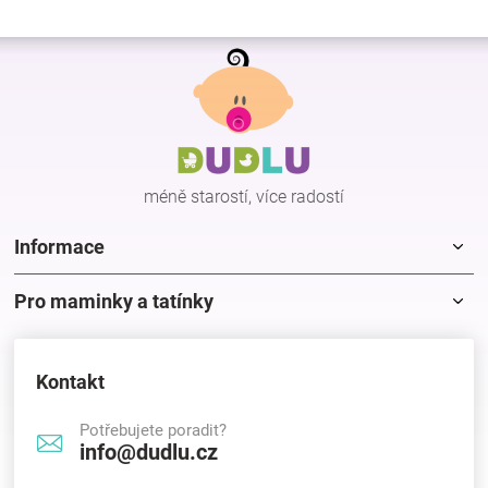
Z
á
p
a
t
í
méně starostí, více radostí
Informace
Pro maminky a tatínky
Kontakt
Potřebujete poradit?
info@dudlu.cz