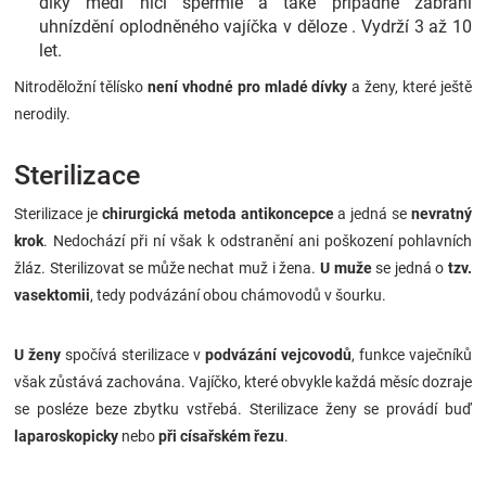
díky mědi ničí spermie a také případně zabrání
uhnízdění oplodněného vajíčka v děloze . Vydrží 3 až 10
let.
Nitroděložní tělísko
není vhodné pro mladé dívky
a ženy, které ještě
nerodily.
Sterilizace
Sterilizace je
chirurgická metoda antikoncepce
a jedná se
nevratný
krok
. Nedochází při ní však k odstranění ani poškození pohlavních
žláz. Sterilizovat se může nechat muž i žena.
U muže
se jedná o
tzv.
vasektomii
, tedy podvázání obou chámovodů v šourku.
U ženy
spočívá sterilizace v
podvázání vejcovodů
, funkce vaječníků
však zůstává zachována. Vajíčko, které obvykle každá měsíc dozraje
se posléze beze zbytku vstřebá. Sterilizace ženy se provádí buď
laparoskopicky
nebo
při císařském řezu
.