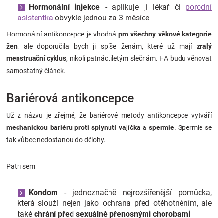
Hormonální injekce
- aplikuje ji lékař či
porodní
asistentka
obvykle jednou za 3 měsíce
Hormonální antikoncepce je vhodná
pro všechny věkové kategorie
žen
, ale doporučila bych ji spíše ženám, které už mají
zralý
menstruační cyklus
, nikoli patnáctiletým slečnám. HA budu věnovat
samostatný článek.
Bariérová antikoncepce
Už z názvu je zřejmé, že bariérové metody antikoncepce vytváří
mechanickou bariéru proti splynutí vajíčka a spermie
. Spermie se
tak vůbec nedostanou do dělohy.
Patří sem:
Kondom
- jednoznačně nejrozšířenější pomůcka,
která slouží nejen jako ochrana před otěhotněním, ale
také
chrání před sexuálně přenosnými chorobami