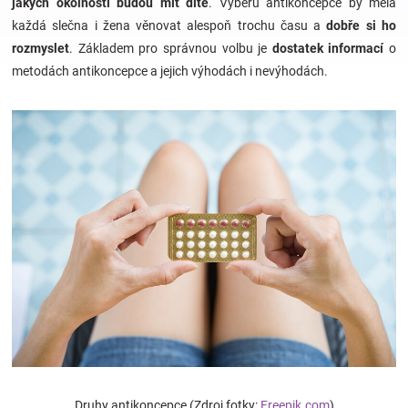
jakých okolností budou mít dítě
. Výběru antikoncepce by měla
každá slečna i žena věnovat alespoň trochu času a
dobře si ho
Hračky
rozmyslet
. Základem pro správnou volbu je
dostatek informací
o
metodách antikoncepce a jejich výhodách i nevýhodách.
a
zábava
pro
děti
Těhotenské
oblečení
Novinky
Druhy antikoncepce
(Zdroj
fotky:
Freepik.com
)