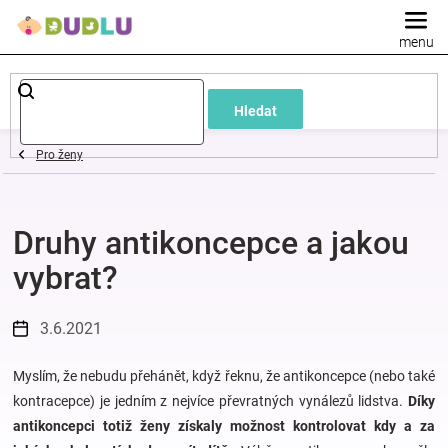
Přejít
na
obsah
Dětské
Hledat
a
Pro ženy
kojenecké
Druhy antikoncepce a jakou
oblečení
vybrat?
Pokojíček
3.6.2021
a
Myslím, že nebudu přehánět, když řeknu, že antikoncepce (nebo také
kojenecká
kontracepce) je jedním z nejvíce převratných vynálezů lidstva.
Díky
antikoncepci totiž
ženy získaly
možnost kontrolovat kdy a za
výbava