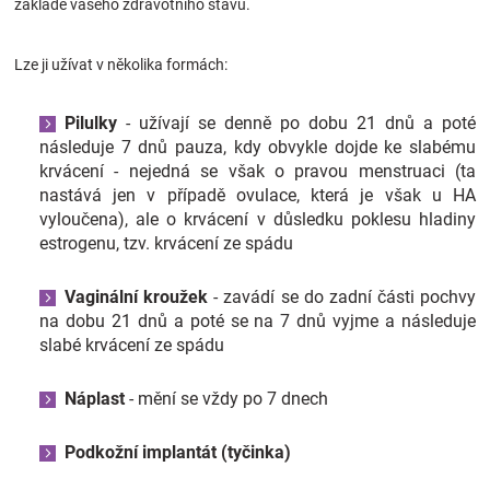
základě vašeho zdravotního stavu.
Lze ji užívat v několika formách:
Pilulky
- užívají se denně po dobu 21 dnů a poté
následuje 7 dnů pauza, kdy obvykle dojde ke slabému
krvácení - nejedná se však o pravou menstruaci (ta
nastává jen v případě ovulace, která je však u HA
vyloučena), ale o krvácení v důsledku poklesu hladiny
estrogenu, tzv. krvácení ze spádu
Vaginální kroužek
- zavádí se do zadní části pochvy
na dobu 21 dnů a poté se na 7 dnů vyjme a následuje
slabé krvácení ze spádu
Náplast
- mění se vždy po 7 dnech
Podkožní implantát (tyčinka)