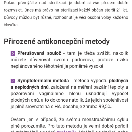
Pokud přemýšlíte nad sterilizací, je dobré si vše předem dobře
rozmyslet. Dnes má právo na sterilizaci každý občan starší 21 let.
Důvody můžou být různé, rozhodnutí je věcí osobní volby každého
člověka.
Přirozené antikoncepční metody
Přerušovaná soulož
- tam je třeba zvážit, nakolik
můžete důvěřovat svému partnerovi, protože riziko
neplánovaného těhotnění je poměrně vysoké
Symptotermální metoda
- metoda výpočtu
plodných
a neplodných dnů
, založená na měření bazální teploty a
pozorování vaginálního hlenu usnadňují výpočet
plodných dnů, a to dokonce natolik, že jejich spolehlivost
je plně srovnatelná s HA, dosahuje zhruba 99,5%.
Ovšem jen v případě, že svému menstruačnímu cyklu
plně porozumíte. Pro tuto metodu je velmi dobré pořídit