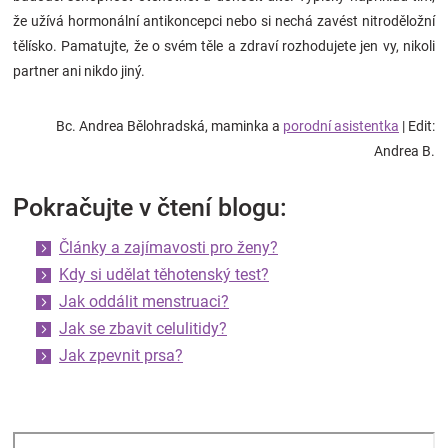
že užívá hormonální antikoncepci nebo si nechá zavést nitroděložní
tělísko. Pamatujte, že o svém těle a zdraví rozhodujete jen vy, nikoli
partner ani nikdo jiný.
Bc. Andrea Bělohradská, maminka a
porodní asistentka
| Edit:
Andrea B.
Pokračujte v čtení blogu:
Články a zajímavosti pro ženy?
Kdy si udělat těhotenský test?
Jak oddálit menstruaci?
Jak se zbavit celulitidy?
Jak zpevnit prsa?