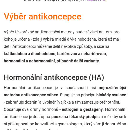
Značky
Výběr antikoncepce
Blog
Výběr té správné antikoncepční metody bude záviset na tom, pro
Hračkářství
koho je určena - zda ji vybírá mladá dívka nebo žena, která už má
děti. Antikoncepci můžeme dělit několika způsoby, a sice na
Přihlášení
krátkodobou a dlouhodobou, bariérovou a nebariérovou,
hormonální a nehormonální, případně další varianty
.
Hormonální antikoncepce (HA)
Hormonální antikoncepce je v současnosti asi
nejrozšířenější
metodou antikoncepce vůbec
. Funguje na principu
blokády ovulace
- zabraňuje dozrání a uvolnění vajíčka a tím zamezuje otěhotnění.
Obsahuje dva druhy hormonů -
estrogen a gestageny
. Hormonální
antikoncepce je dostupná
pouze na lékařský předpis
a mělo by se k
ní přistupovat po konzultaci s gynekologem, který vám ji doporučí na