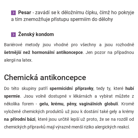
Pesar
- zavádí se k děložnímu čípku, čímž ho pokryje
a tím znemožňuje přístupu spermiím do dělohy
Ženský kondom
Bariérové metody jsou vhodné pro všechny a jsou rozhodně
šetrnější než hormonální antikoncepce
. Jen pozor na případnou
alergii na latex.
Chemická antikoncepce
Do této skupiny patří
spermicidní přípravky
, tedy ty, které
hubí
spermie
. Jsou volně dostupné v lékárnách a vybírat můžete z
několika forem -
gelu, krému, pěny, vaginálních globulí
. Kromě
vyloženě chemických produktů už jsou k dostání také gely a krémy
na přírodní bázi
, které jsou určitě lepší už proto, že se na rozdíl od
chemických přípravků mají výrazně menší riziko alergických reakcí.