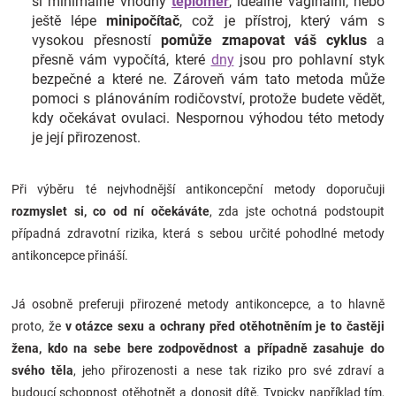
si minimálně vhodný
teploměr
, ideálně vaginální, nebo
ještě lépe
minipočítač
, což je přístroj, který vám s
vysokou přesností
pomůže zmapovat váš cyklus
a
přesně vám vypočítá, které
dny
jsou pro pohlavní styk
bezpečné a které ne. Zároveň vám tato metoda může
pomoci s plánováním rodičovství, protože budete vědět,
kdy očekávat ovulaci. Nespornou výhodou této metody
je její přirozenost.
Při výběru té nejvhodnější antikoncepční metody doporučuji
rozmyslet si, co od ní očekáváte
, zda jste ochotná podstoupit
případná zdravotní rizika, která s sebou určité pohodlné metody
antikoncepce přináší.
Já osobně preferuji přirozené metody antikoncepce, a to hlavně
proto, že
v otázce sexu a ochrany před otěhotněním je to častěji
žena, kdo na sebe bere zodpovědnost a případně zasahuje do
svého těla
, jeho přirozenosti a nese tak riziko pro své zdraví a
budoucí schopnost otěhotnět a donosit dítě. Typicky například tím,