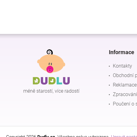
Z
á
p
Informace
a
t
Kontakty
í
Obchodní 
Reklamace 
méně starostí, více radostí
Zpracování
Poučení o 