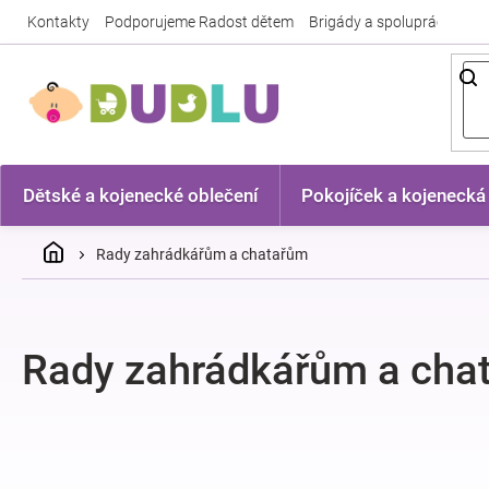
Přejít
Kontakty
Podporujeme Radost dětem
Brigády a spolupráce
Nej
na
obsah
Dětské a kojenecké oblečení
Pokojíček a kojenecká
Domů
Rady zahrádkářům a chatařům
Rady zahrádkářům a cha
V
ý
p