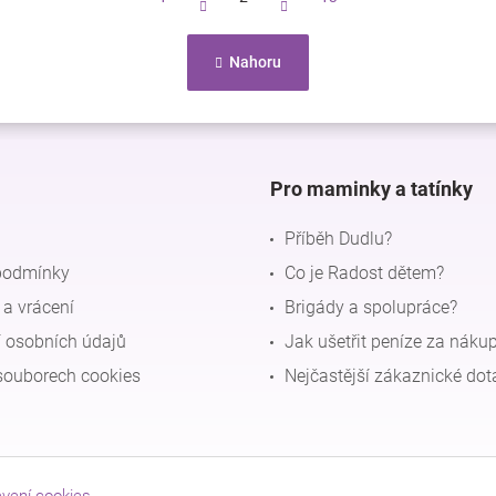
t
r
O
á
n
v
Nahoru
k
l
o
á
v
d
á
a
n
c
í
Pro maminky a tatínky
í
p
r
Příběh Dudlu?
v
podmínky
Co je Radost dětem?
k
y
a vrácení
Brigády a spolupráce?
v
ý
 osobních údajů
Jak ušetřit peníze za náku
p
souborech cookies
Nejčastější zákaznické dot
i
s
u