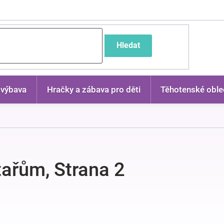
častější dotazy
Hledat
 výbava
Hračky a zábava pro děti
Těhotenské oble
tařům
, Strana 2