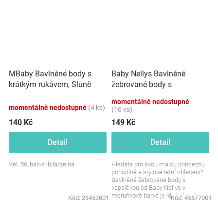
MBaby Bavlněné body s
Baby Nellys Bavlněné
krátkým rukávem, Slůně
žebrované body s
Little Explorer, bílo/zelené
kapsičkou, kr. rukáv,
momentálně nedostupné
Summer Boy - meruňkové
momentálně nedostupné
(4 ks)
(16 ks)
140 Kč
149 Kč
Detail
Detail
Vel. 56, barva: bílá/zelná
Hledáte pro svou malou princeznu
pohodlné a stylové letní oblečení?
Bavlněné žebrované body s
kapsičkou od Baby Nellys v
meruňkové barvě je ideální volbou.
Kód:
23453001
Kód:
45577001
Jemné, praktické a...