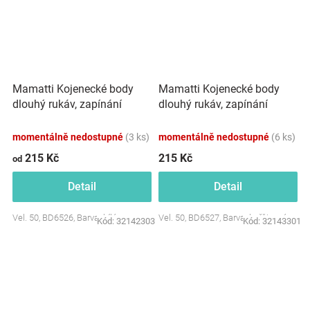
Mamatti Kojenecké body
Mamatti Kojenecké body
dlouhý rukáv, zapínání
dlouhý rukáv, zapínání
bokem, Hero - bílé
bokem, Hero - hořčicové
momentálně nedostupné
(3 ks)
momentálně nedostupné
(6 ks)
215 Kč
215 Kč
od
Detail
Detail
Vel. 50, BD6526, Barva: bílá
Vel. 50, BD6527, Barva: hořčicové
Kód:
32142303
Kód:
32143301