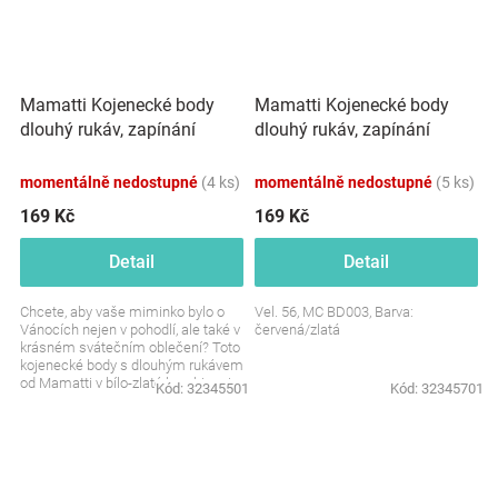
Mamatti Kojenecké body
Mamatti Kojenecké body
dlouhý rukáv, zapínání
dlouhý rukáv, zapínání
bokem, Vánoce, bílá/zlatá
bokem, Vánoce,
červená/zlatá
momentálně nedostupné
(4 ks)
momentálně nedostupné
(5 ks)
169 Kč
169 Kč
Detail
Detail
Chcete, aby vaše miminko bylo o
Vel. 56, MC BD003, Barva:
Vánocích nejen v pohodlí, ale také v
červená/zlatá
krásném svátečním oblečení? Toto
kojenecké body s dlouhým rukávem
od Mamatti v bílo-zlaté kombinaci
Kód:
32345501
Kód:
32345701
je...