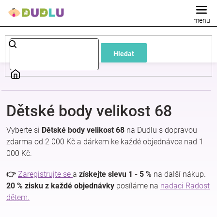
Přejít
na
obsah
Dětské
Hledat
a
kojenecké
Dětské body velikost 68
oblečení
Vyberte si
Dětské body velikost 68
na Dudlu s dopravou
Pokojíček
zdarma od 2 000 Kč a dárkem ke každé objednávce nad 1
000 Kč.
a
👉
Zaregistrujte se
a
získejte slevu 1 - 5 %
na další nákup.
20 % zisku z každé objednávky
posíláme na
nadaci Radost
kojenecká
dětem.
výbava