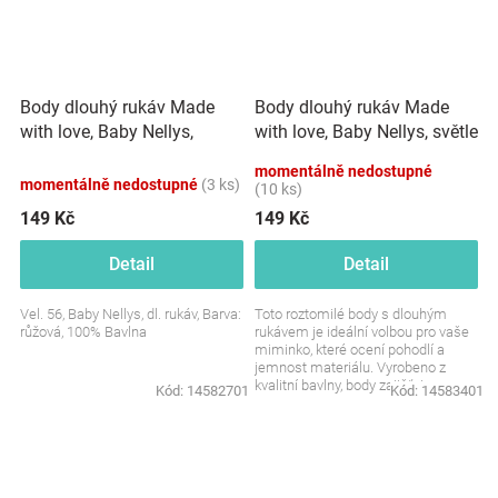
Body dlouhý rukáv Made
Body dlouhý rukáv Made
with love, Baby Nellys,
with love, Baby Nellys, světle
růžové
modré
momentálně nedostupné
momentálně nedostupné
(3 ks)
(10 ks)
149 Kč
149 Kč
Detail
Detail
Vel. 56, Baby Nellys, dl. rukáv, Barva:
Toto roztomilé body s dlouhým
růžová, 100% Bavlna
rukávem je ideální volbou pro vaše
miminko, které ocení pohodlí a
jemnost materiálu. Vyrobeno z
kvalitní bavlny, body zajišťuje
Kód:
14582701
Kód:
14583401
komfort během...