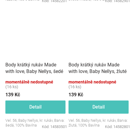
Kód:
14582201
Kód:
14582901
Body krátký rukáv Made
Body krátký rukáv Made
with love, Baby Nellys, šedé
with love, Baby Nellys, žluté
momentálně nedostupné
momentálně nedostupné
(16 ks)
(16 ks)
139 Kč
139 Kč
Detail
Detail
Vel. 56, Baby Nellys, kr. rukáv, Barva:
Vel. 56, Baby Nellys, kr. rukáv, Barva:
šedá, 100% Bavlna
žlutá, 100% Bavlna
Kód:
14583501
Kód:
14582801