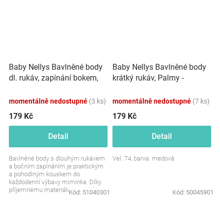
Baby Nellys Bavlněné body
Baby Nellys Bavlněné body
dl. rukáv, zapínání bokem,
krátký rukáv, Palmy -
Palmy - zelené
medové
momentálně nedostupné
(3 ks)
momentálně nedostupné
(7 ks)
179 Kč
179 Kč
Detail
Detail
Bavlněné body s dlouhým rukávem
Vel. 74, barva: medová
a bočním zapínáním je praktickým
a pohodlným kouskem do
každodenní výbavy miminka. Díky
příjemnému materiálu se snadno
Kód:
51040301
Kód:
50045901
nosí a jemný motiv palem...