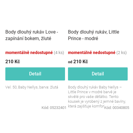
Body dlouhý rukáv Love -
Body dlouhý rukáv, Little
zapínání bokem, žluté
Prince - modré
momentálně nedostupné
(4 ks)
momentálně nedostupné
(2 ks)
210 Kč
210 Kč
od
Detail
Detail
Vel. 50, Baby Nellys, barva: žlutá
Body dlouhý rukáv Baby Nellys –
Little Prince v modré barvě je
skvělé pro vaše děťátko. Tento
kousek je vyrobený z jemné bavlny,
která zajišťuje komfort a pohodu po
Kód:
05232401
Kód:
00340805
celý den....