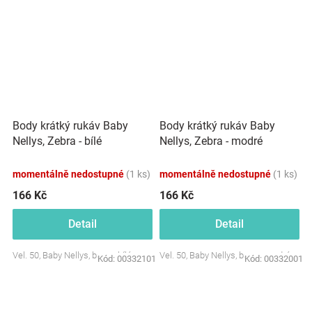
Body krátký rukáv Baby
Body krátký rukáv Baby
Nellys, Zebra - bílé
Nellys, Zebra - modré
momentálně nedostupné
(1 ks)
momentálně nedostupné
(1 ks)
166 Kč
166 Kč
Detail
Detail
Vel. 50, Baby Nellys, barva: bílá
Vel. 50, Baby Nellys, barva: modrá
Kód:
00332101
Kód:
00332001