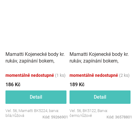
Mamatti Kojenecké body kr.
Mamatti Kojenecké body kr.
rukáv, zapínání bokem,
rukáv, zapínání bokem,
Gepardík, s volánkem
Princezna Puntík -
černo/růžové
momentálně nedostupné
(1 ks)
momentálně nedostupné
(2 ks)
186 Kč
189 Kč
Detail
Detail
Vel. 56, Mamatti BK5224, barva:
Vel. 56, BK5122, Barva:
bílá/růžová
černo/růžové
Kód:
59266901
Kód:
36578801