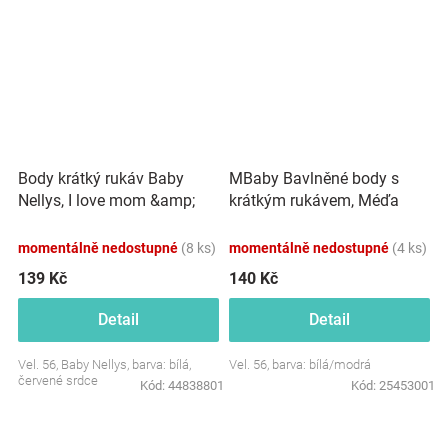
Body krátký rukáv Baby
MBaby Bavlněné body s
Nellys, I love mom &amp;
krátkým rukávem, Méďa
dad, unisex
Boys Rule, bílo/modré
momentálně nedostupné
(8 ks)
momentálně nedostupné
(4 ks)
139 Kč
140 Kč
Detail
Detail
Vel. 56, Baby Nellys, barva: bílá,
Vel. 56, barva: bílá/modrá
červené srdce
Kód:
44838801
Kód:
25453001