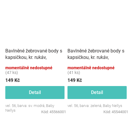
Bavlněné žebrované body s
Bavlněné žebrované body s
kapsičkou, kr. rukáv,
kapsičkou, kr. rukáv,
Summer Boy - sv. modré
Summer Boy - zelené
momentálně nedostupné
momentálně nedostupné
(47 ks)
(41 ks)
149 Kč
149 Kč
Detail
Detail
vel. 56, barva: sv. modrá, Baby
vel. 56, barva: zelená, Baby Nellys
Nellys
Kód:
45566001
Kód:
45544001