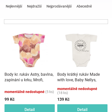
Ř
a
Nejlevnější
Nejdražší
Nejprodávanější
Abecedně
z
Hračky
e
n
a
í
V
p
ý
r
zábava
p
o
i
d
pro
s
u
p
k
děti
r
t
o
ů
Body kr. rukáv Astry, bavlna,
Body krátký rukáv Made
d
Těhotenské
zapínání u krku, Mrofi,
with love, Baby Nellys,
u
růžová/ecru
béžové
k
momentálně nedostupné
oblečení
momentálně nedostupné
(5 ks)
t
(18 ks)
ů
99 Kč
139 Kč
Novinky
Detail
Detail