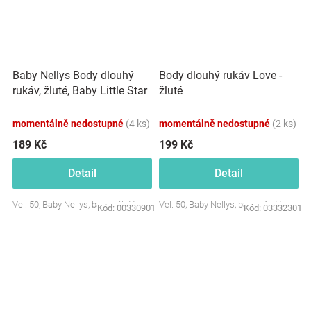
Baby Nellys Body dlouhý
Body dlouhý rukáv Love -
rukáv, žluté, Baby Little Star
žluté
momentálně nedostupné
(4 ks)
momentálně nedostupné
(2 ks)
189 Kč
199 Kč
Detail
Detail
Vel. 50, Baby Nellys, barva: žlutá
Vel. 50, Baby Nellys, barva: žlutá
Kód:
00330901
Kód:
03332301