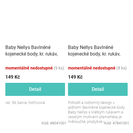
Baby Nellys Bavlněné
Baby Nellys Bavlněné
kojenecké body, kr. rukáv,
kojenecké body, kr. rukáv,
Flamingo - hořčicové
Flamingo - sv. růžové
momentálně nedostupné
(9 ks)
momentálně nedostupné
(8 ks)
149 Kč
149 Kč
Detail
Detail
vel. 56, barva: hořčicová
Pohodlí a roztomilý design v
jednom! Bavlněné kojenecké body
Baby Nellys s krátkým rukávem a
veselým motivem plameňáka je
měkoučké, prodyšné a ideální pro
Kód:
48041001
Kód:
47841001
každodenní nošení....