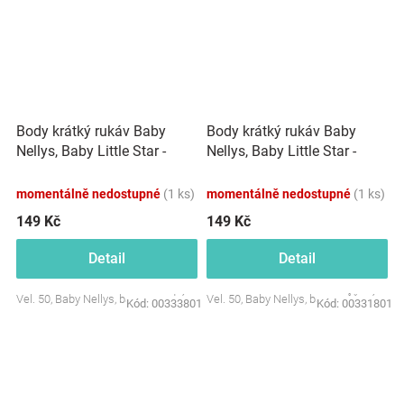
Body krátký rukáv Baby
Body krátký rukáv Baby
Nellys, Baby Little Star -
Nellys, Baby Little Star -
modré
růžové
momentálně nedostupné
(1 ks)
momentálně nedostupné
(1 ks)
149 Kč
149 Kč
Detail
Detail
Vel. 50, Baby Nellys, barva: modrá
Vel. 50, Baby Nellys, barva: růžová
Kód:
00333801
Kód:
00331801