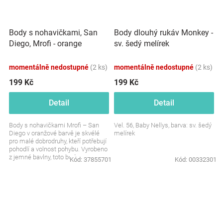
Body s nohavičkami, San
Body dlouhý rukáv Monkey -
Diego, Mrofi - orange
sv. šedý melírek
momentálně nedostupné
(2 ks)
momentálně nedostupné
(2 ks)
199 Kč
199 Kč
Detail
Detail
Body s nohavičkami Mrofi – San
Vel. 56, Baby Nellys, barva: sv. šedý
Diego v oranžové barvě je skvélé
melírek
pro malé dobrodruhy, kteří potřebují
pohodlí a volnost pohybu. Vyrobeno
z jemné bavlny, toto body
Kód:
37855701
Kód:
00332301
poskytuje...