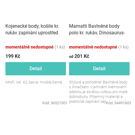
Kojenecké body, košile kr.
Mamatti Bavlněné body
rukáv zapínání uprostřed
polo kr. rukáv, Dinosaurus-
Kárko, modrá/černá
krémové
momentálně nedostupné
(1 ks)
momentálně nedostupné
(1 ks)
199 Kč
201 Kč
od
Detail
Detail
Mrofi, Vel. 62, barva: modrá/černá
Stylové a pohodlné! Bavlněné body
s límečkem v jemném krémovém
odstínu je skvělou volbou pro malé
dobrodruhy. Příjemný materiál a
praktické zapínání zajistí maximální
Kód:
36521001
Kód:
34491803
pohodlí...