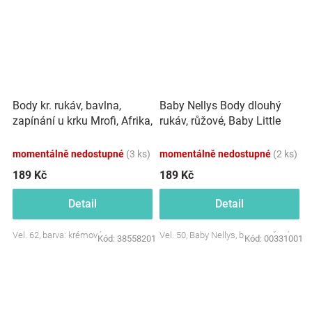
Body kr. rukáv, bavlna,
Baby Nellys Body dlouhý
zapínání u krku Mrofi, Afrika,
rukáv, růžové, Baby Little
krémové
Star
momentálně nedostupné
(3 ks)
momentálně nedostupné
(2 ks)
189 Kč
189 Kč
Detail
Detail
Vel. 62, barva: krémová
Vel. 50, Baby Nellys, barva: ružová
Kód:
38558201
Kód:
00331001