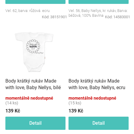
Značky
Vel. 62, barva: růžová. ecru
Vel. 56, Baby Nellys, kr. rukáv, Barva:
béžová, 100% Bavlna
Kód:
38151901
Kód:
14583001
Blog
Hračkářství
Přihlášení
Body krátký rukáv Made
Body krátký rukáv Made
with love, Baby Nellys, bílé
with love, Baby Nellys, ecru
momentálně nedostupné
momentálně nedostupné
(14 ks)
(15 ks)
139 Kč
139 Kč
Detail
Detail