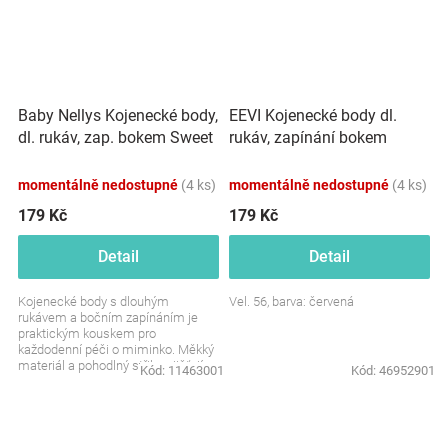
Baby Nellys Kojenecké body,
EEVI Kojenecké body dl.
dl. rukáv, zap. bokem Sweet
rukáv, zapínání bokem
Little Princess, růžová
Cosmos - červené s
potiskem
momentálně nedostupné
(4 ks)
momentálně nedostupné
(4 ks)
179 Kč
179 Kč
Detail
Detail
Kojenecké body s dlouhým
Vel. 56, barva: červená
rukávem a bočním zapínáním je
praktickým kouskem pro
každodenní péči o miminko. Měkký
materiál a pohodlný střih zajišťují
Kód:
11463001
Kód:
46952901
příjemné nošení po celý den....