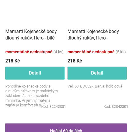
Mamatti Kojenecké body
Mamatti Kojenecké body
dlouhý rukáv, Hero -
dlouhý rukáv, Hero - bílé
hořčicová
momentálně nedostupné
(4 ks)
momentálně nedostupné
(5 ks)
218 Kč
218 Kč
Detail
Detail
Pohodlné kojenecké body s
Vel. 68, BD6527, Barva: hořčicová
dlouhým rukávem je praktickým
základem šatníku každého
miminka. Příjemný materiál
zajišťuje komfort při nošení a
Kód:
32242301
Kód:
32342301
barevný motiv dodává oblečku
hravý...
Načíst 60 dalších