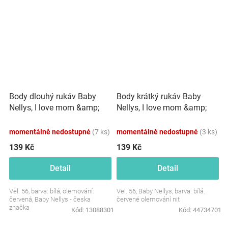
Body dlouhý rukáv Baby
Body krátký rukáv Baby
Nellys, I love mom &amp;
Nellys, I love mom &amp;
dad
dad
momentálně nedostupné
(7 ks)
momentálně nedostupné
(3 ks)
139 Kč
139 Kč
Detail
Detail
Vel. 56, barva: bílá, olemování:
Vel. 56, Baby Nellys, barva: bílá.
červená, Baby Nellys - česka
červené olemování nit
značka
Kód:
13088301
Kód:
44734701