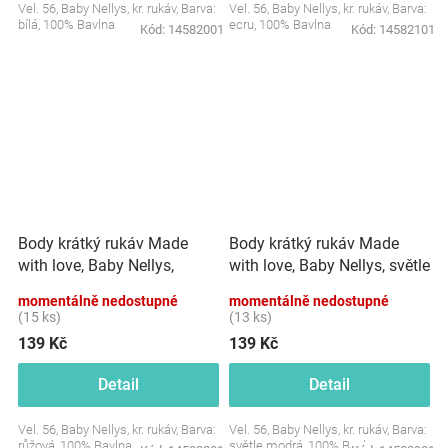
Vel. 56, Baby Nellys, kr. rukáv, Barva:
Vel. 56, Baby Nellys, kr. rukáv, Barva:
bílá, 100% Bavlna
ecru, 100% Bavlna
Kód:
14582001
Kód:
14582101
Body krátký rukáv Made
Body krátký rukáv Made
with love, Baby Nellys,
with love, Baby Nellys, světle
růžové
modré
momentálně nedostupné
momentálně nedostupné
(15 ks)
(13 ks)
139 Kč
139 Kč
Detail
Detail
Vel. 56, Baby Nellys, kr. rukáv, Barva:
Vel. 56, Baby Nellys, kr. rukáv, Barva:
růžová, 100% Bavlna
světle modrá, 100% Bavlna