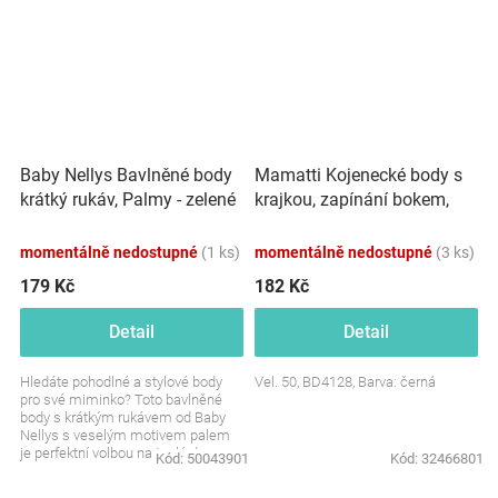
Mamatti Kojenecké body s
Baby Nellys Bavlněné body
krajkou, zapínání bokem,
krátký rukáv, Palmy - zelené
Mašle - černé
momentálně nedostupné
(1 ks)
momentálně nedostupné
(3 ks)
179 Kč
182 Kč
Detail
Detail
Hledáte pohodlné a stylové body
Vel. 50, BD4128, Barva: černá
pro své miminko? Toto bavlněné
body s krátkým rukávem od Baby
Nellys s veselým motivem palem
je perfektní volbou na teplé dny.
Kód:
50043901
Kód:
32466801
Jemné, prodyšné a...