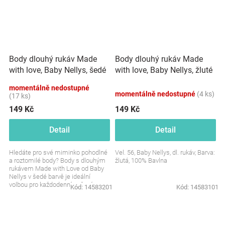
Body dlouhý rukáv Made
Body dlouhý rukáv Made
with love, Baby Nellys, šedé
with love, Baby Nellys, žluté
momentálně nedostupné
momentálně nedostupné
(4 ks)
(17 ks)
149 Kč
149 Kč
Detail
Detail
Hledáte pro své miminko pohodlné
Vel. 56, Baby Nellys, dl. rukáv, Barva:
a roztomilé body? Body s dlouhým
žlutá, 100% Bavlna
rukávem Made with Love od Baby
Nellys v šedé barvě je ideální
volbou pro každodenní nošení.
Kód:
14583201
Kód:
14583101
Měkké, jemné a plné...