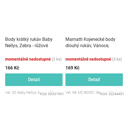
Mamatti Kojenecké body
Body krátký rukáv Baby
dlouhý rukáv, Vánoce,
Nellys, Zebra - růžové
bílá/zlatá
momentálně nedostupné
(2 ks)
momentálně nedostupné
(3 ks)
166 Kč
169 Kč
Detail
Detail
Vel. 50, Baby Nellys, barva: růžová
Vel. 68, MC BD001, Barva: bílá/zlatá
Kód:
00331901
Kód:
32244401