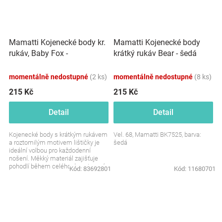
Mamatti Kojenecké body kr.
Mamatti Kojenecké body
rukáv, Baby Fox -
krátký rukáv Bear - šedá
béžová/hnědá
momentálně nedostupné
(2 ks)
momentálně nedostupné
(8 ks)
215 Kč
215 Kč
Detail
Detail
Kojenecké body s krátkým rukávem
Vel. 68, Mamatti BK7525, barva:
a roztomilým motivem lištičky je
šedá
ideální volbou pro každodenní
nošení. Měkký materiál zajišťuje
pohodlí během celého dne. Jemné
Kód:
83692801
Kód:
11680701
barvy působí...