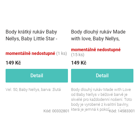
Body krátký rukáv Baby
Body dlouhý rukáv Made
Nellys, Baby Little Star -
with love, Baby Nellys,
žluté
béžové
momentálně nedostupné
momentálně nedostupné
(1 ks)
(15 ks)
149 Kč
149 Kč
Detail
Detail
Vel. 50, Baby Nellys, barva: žlutá
Body dlouhý rukáv Made with Love
od Baby Nellys v béžové barvě je
skvélé pro každodenní nošení. Toto
body je vyrobené z kvalitní bavlny,
která je jemná k pokožce vašeho
Kód:
00332801
Kód:
14583301
děťátka...