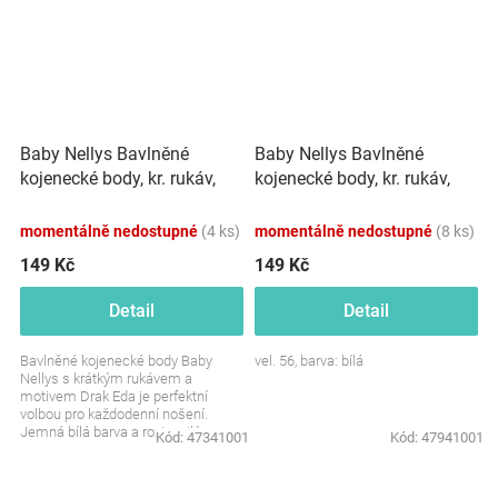
Baby Nellys Bavlněné
Baby Nellys Bavlněné
kojenecké body, kr. rukáv,
kojenecké body, kr. rukáv,
Drak Eda - bílé
Flamingo - bílé
momentálně nedostupné
(4 ks)
momentálně nedostupné
(8 ks)
149 Kč
149 Kč
Detail
Detail
Bavlněné kojenecké body Baby
vel. 56, barva: bílá
Nellys s krátkým rukávem a
motivem Drak Eda je perfektní
volbou pro každodenní nošení.
Jemná bílá barva a roztomilý
Kód:
47341001
Kód:
47941001
design dodají šmrnc...