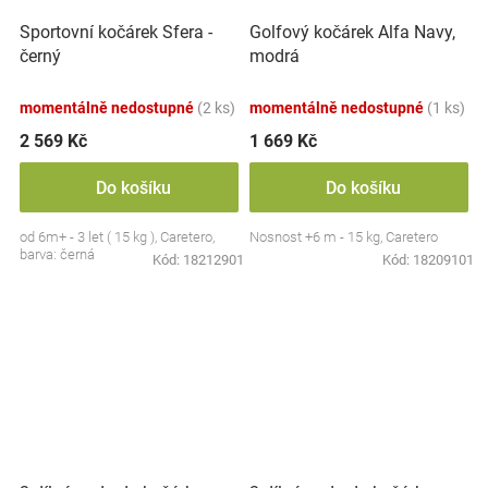
Sportovní kočárek Sfera -
Golfový kočárek Alfa Navy,
černý
modrá
momentálně nedostupné
(2 ks)
momentálně nedostupné
(1 ks)
2 569 Kč
1 669 Kč
Do košíku
Do košíku
od 6m+ - 3 let ( 15 kg ), Caretero,
Nosnost +6 m - 15 kg, Caretero
barva: černá
Kód:
18212901
Kód:
18209101