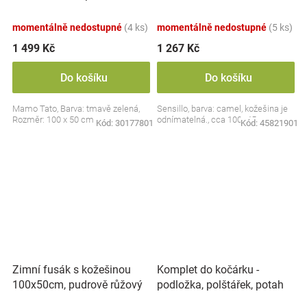
100cm - tmavě zelený/černý
momentálně nedostupné
(4 ks)
momentálně nedostupné
(5 ks)
1 499 Kč
1 267 Kč
Do košíku
Do košíku
Mamo Tato, Barva: tmavě zelená,
Sensillo, barva: camel, kožešina je
Rozměr: 100 x 50 cm
odnímatelná., cca 100×45 cm.
Kód:
30177801
Kód:
45821901
Komplet do kočárku -
Zimní fusák s kožešinou
podložka, polštářek, potah
100x50cm, pudrově růžový
na popruhy a barieru č. 5