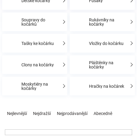
Dětské kočárky
Fusaky
Hračky
Soupravy do
Rukávníky na
kočárků
kočárky
a
Tašky ke kočárku
Vložky do kočárku
zábava
Pláštěnky na
pro
Clony na kočárky
kočárky
děti
Moskytiéry na
Hračky na kočárek
kočárky
Těhotenské
Ř
oblečení
a
Nejlevnější
Nejdražší
Nejprodávanější
Abecedně
z
e
Novinky
n