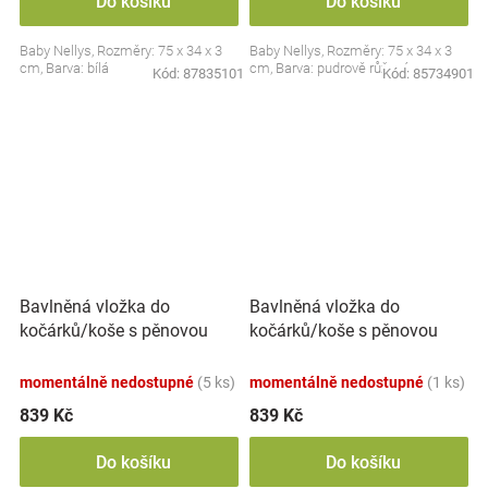
Do košíku
Do košíku
Baby Nellys, Rozměry: 75 x 34 x 3
Baby Nellys, Rozměry: 75 x 34 x 3
cm, Barva: bílá
cm, Barva: pudrově růžová
Kód:
87835101
Kód:
85734901
Bavlněná vložka do
Bavlněná vložka do
kočárků/koše s pěnovou
kočárků/koše s pěnovou
matrací, Baby Nellys, šedá
matrací, Husy, bílá
momentálně nedostupné
(5 ks)
momentálně nedostupné
(1 ks)
839 Kč
839 Kč
Do košíku
Do košíku