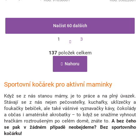
potřebnou ochranu a...
Načíst 60 dalších
S
1
3
t
r
O
á
137
položek celkem
v
n
l
k
Nahoru
á
o
d
v
a
á
c
Sportovní kočárek pro aktivní maminky
n
í
í
p
Když se z nás stanou mámy, je to práce a na plný úvazek.
r
Stávají se z nás nejen pečovatelky, kuchařky, uklízečky a
v
foukačky bebíček, ale také vášnivé vyznavačky kávy, čokolády
k
a občas i amatérské akrobatky – to když se snažíme vyhnout
y
hračkám roztroušeným po celém domě, znáte to.
A bez čeho
v
se pak v žádném případě neobejdeme? Bez sportovního
ý
kočárku!
p