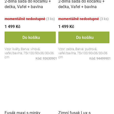
2-dílná sada do kočárku +
2-dílná sada do kočárku +
dečka, Vafel + bavlna
dečka, Vafel + bavlna
PREMIUM, Květy - retro
PREMIUM, Zebra
momentálně nedostupné
(3 ks)
momentálně nedostupné
(3 ks)
1 499 Kč
1 499 Kč
Do košíku
Do košíku
Vzor: květy, Barva: vínová,
Vzor: zebra, Barva: pudrová,
vafel/bavlna, 75x100/90x36/30x36
vafel/bavlna, 75x100/90x36/30x36
cm
cm
Kód:
93630901
Kód:
94499901
Zimní fusak Lux s
Fusák maxi s minky