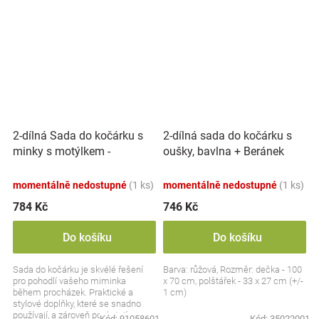
2-dílná Sada do kočárku s
2-dílná sada do kočárku s
minky s motýlkem -
oušky, bavlna + Beránek
trojúhelníčky, minky -
100x70 cm, Skippy - růžová
černá/bílá
momentálně nedostupné
(1 ks)
momentálně nedostupné
(1 ks)
784 Kč
746 Kč
Do košíku
Do košíku
Sada do kočárku je skvélé řešení
Barva: růžová, Rozměr: dečka - 100
pro pohodlí vašeho miminka
x 70 cm, polštářek - 33 x 27 cm (+/-
během procházek. Praktické a
1 cm)
stylové doplňky, které se snadno
používají, a zároveň poskytují
Kód:
91058601
Kód:
35022001