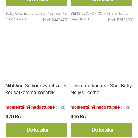
Baby Ono, Barva: černá, Rozměr: 40
SENSILLO, 43 × 30 × 13 cm, barva:
x 20 x 25 cm
růžová, bílá
Kód:
24424701
Kód:
52502001
Nibbling Silikonový řetízek s
Taška na kočárek Star, Baby
kousátkem na kočárek -
Nellys - černá
růžová / šedá
momentálně nedostupné
(1 ks)
momentálně nedostupné
(1 ks)
870 Kč
846 Kč
Do košíku
Do košíku