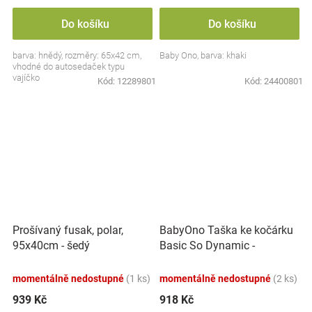
Do košíku
Do košíku
barva: hnědý, rozměry: 65x42 cm,
Baby Ono, barva: khaki
vhodné do autosedaček typu
vajíčko
Kód:
12289801
Kód:
24400801
BabyOno Taška ke kočárku
Prošívaný fusak, polar,
Basic So Dynamic -
95x40cm - šedý
Ornament grafit/zlatá
momentálně nedostupné
(1 ks)
momentálně nedostupné
(2 ks)
939 Kč
918 Kč