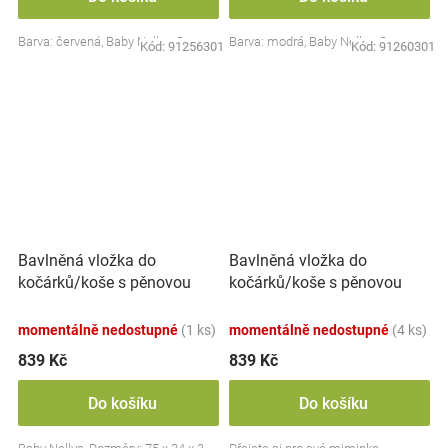
Barva: červená, Baby Nellys ®
Barva: modrá, Baby Nellys ®
Kód:
91256301
Kód:
91260301
Bavlněná vložka do
Bavlněná vložka do
kočárků/koše s pěnovou
kočárků/koše s pěnovou
matrací, Baby Nellys,
matrací, Baby Nellys, Bunny
béžová
Star, bílá
momentálně nedostupné
(1 ks)
momentálně nedostupné
(4 ks)
839 Kč
839 Kč
Do košíku
Do košíku