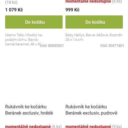
momentálně nedostupné
(6 ks)
(18 ks)
1 079 Kč
999 Kč
Do košíku
Do košíku
Mamo Tato, Vhodný na
Baby Nellys, Barva: béžová, Rozměr:
podzim/zimu. Barva:
26 x 14 cm.
černá/karamel, 48 x 90 cm.
Kód:
80845001
Kód:
30471801
Rukávník ke kočárku
Rukávník ke kočárku
Beránek exclusiv, pudrově
Beránek exclusiv, hnědé
růžový
momentálně nedostupné
(6 ks)
momentálně nedostupné
(9 ks)