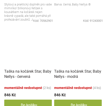
Stylový a praktický doplněk pro vaše
Barva: černá, Baby Nellys ®
miminko! Silikonový řetízek s
kousátkem na kočárek nejen
krásně vypadá, ale také pomáhá při
prořezávání zoubků. Jemné
Kód:
70562901
Kód:
91243001
materiály jsou šetrné...
Taška na kočárek Star, Baby
Taška na kočárek Star, Baby
Nellys - červená
Nellys - modrá
momentálně nedostupné
(2 ks)
momentálně nedostupné
(4 ks)
846 Kč
846 Kč
Do košíku
Do košíku