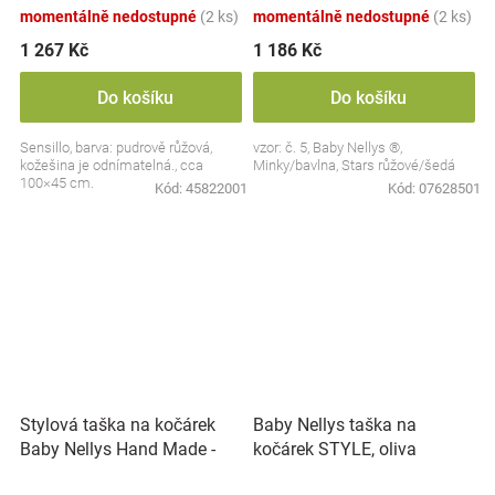
momentálně nedostupné
(2 ks)
momentálně nedostupné
(2 ks)
1 267 Kč
1 186 Kč
Do košíku
Do košíku
Sensillo, barva: pudrově růžová,
vzor: č. 5, Baby Nellys ®,
kožešina je odnímatelná., cca
Minky/bavlna, Stars růžové/šedá
100×45 cm.
Kód:
45822001
Kód:
07628501
Stylová taška na kočárek
Baby Nellys taška na
Baby Nellys Hand Made -
kočárek STYLE, oliva
hračky, tyrkysová