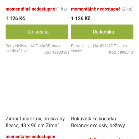
růžová
momentálně nedostupné
(1 ks)
momentálně nedostupné
(2 ks)
1 126 Kč
1 126 Kč
Do košíku
Do košíku
Baby Nellys, HAND MADE, barva:
Baby Nellys, HAND MADE, barva:
světle růžová
vločky
Kód:
19930501
Kód:
19930401
Zimní fusak Lux, prošívaný
Rukávník ke kočárku
flecce, 48 x 90 cm Zimní
Beránek exclusiv, béžový
kvítí, černá/karamel
momentálně nedostupné