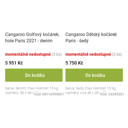
Cangaroo Golfový kočárek,
Cangaroo Dětský kočárek
hole Paris 2021 - denim
Paris - šedý
momentálně nedostupné
(3 ks)
momentálně nedostupné
(2 ks)
5 951 Kč
5 750 Kč
Do košíku
Do košíku
barva: denim, max.nosnost 15 kg,
barva: šedý, max.nosnost 15 kg,
rozměry: 90 x 46 x 95 cm
rozměry: cca 46 x 28 x 57 cm
Kód:
MO16959601
Kód:
24345301