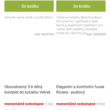
Do košíku
Do košíku
Sensillo, barva: šedá, cca 95x40cm
Taška ke kočárku BabyOno Basic
So Dynamic v grafitové a zlaté
barvě je praktickým doplňkem pro
rodiče, kteří potřebují dostatek
místa pro všechny potřebné věci při
Kód:
46397601
Kód:
24405001
procházkách s...
Oboustranný 5-ti dílný
Elegantní a komfortní fusak
komplet do kočárku Velvet,
Riviera - pudrový
Baby Nellys - Medvídek
Koala, růžová
momentálně nedostupné
(1 ks)
momentálně nedostupné
(5 ks)