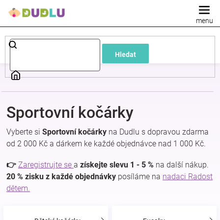
Přejít
na
obsah
Dětské
Hledat
a
kojenecké
Sportovní kočárky
oblečení
Vyberte si
Sportovní kočárky
na Dudlu s dopravou zdarma
Pokojíček
od 2 000 Kč a dárkem ke každé objednávce nad 1 000 Kč.
👉
Zaregistrujte se
a
získejte slevu 1 - 5 %
na další nákup.
a
20 % zisku z každé objednávky
posíláme na
nadaci Radost
dětem.
kojenecká
výbava