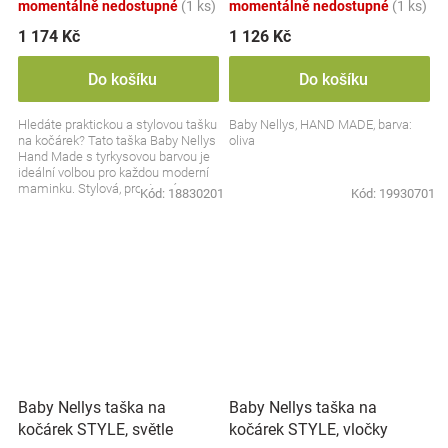
momentálně nedostupné
(1 ks)
momentálně nedostupné
(1 ks)
1 174 Kč
1 126 Kč
Do košíku
Do košíku
Hledáte praktickou a stylovou tašku
Baby Nellys, HAND MADE, barva:
na kočárek? Tato taška Baby Nellys
oliva
Hand Made s tyrkysovou barvou je
ideální volbou pro každou moderní
maminku. Stylová, prostorná a
Kód:
18830201
Kód:
19930701
plná...
Baby Nellys taška na
Baby Nellys taška na
kočárek STYLE, světle
kočárek STYLE, vločky