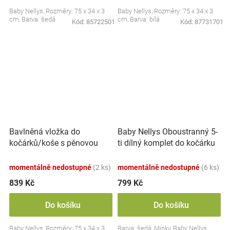
Baby Nellys, Rozměry: 75 x 34 x 3
Baby Nellys, Rozměry: 75 x 34 x 3
cm, Barva: šedá
cm, Barva: bílá
Kód:
85722501
Kód:
87731701
Bavlněná vložka do
Baby Nellys Oboustranný 5-
kočárků/koše s pěnovou
ti dílný komplet do kočárku
matrací, Malý medvídek .
s minky Cute Teddy, bílá/
béžová/bílá
šedá
momentálně nedostupné
(2 ks)
momentálně nedostupné
(6 ks)
839 Kč
799 Kč
Do košíku
Do košíku
Baby Nellys, Rozměry: 75 x 34 x 3
Barva: šedá, Minky, Baby Nellys