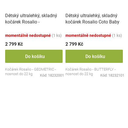
Dětský ultralehký, skladný
Dětský ultralehký, skladný
kočárek Rosalio -
kočárek Rosalio Coto Baby
GEOMETRIC
BUTTERFLY
momentálně nedostupné
(1 ks)
momentálně nedostupné
(1 ks)
2 799 Kč
2 799 Kč
Do košíku
Do košíku
Kočárek Rosalio - GEOMETRIC -
Kočárek Rosalio - BUTTERFLY -
nosnost do 22 kg
nosnost do 22 kg
Kód:
18232001
Kód:
18232101