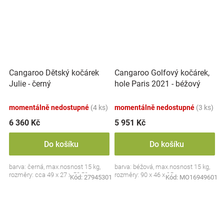
Cangaroo Dětský kočárek
Cangaroo Golfový kočárek,
Julie - černý
hole Paris 2021 - béžový
momentálně nedostupné
(4 ks)
momentálně nedostupné
(3 ks)
6 360 Kč
5 951 Kč
Do košíku
Do košíku
barva: černá, max.nosnost 15 kg,
barva: béžová, max.nosnost 15 kg,
rozměry: cca 49 x 27 x 58,50 cm
rozměry: 90 x 46 x 95 cm
Kód:
27945301
Kód:
MO16949601