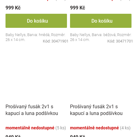
999 Kč
999 Kč
Do košíku
Do košíku
Baby Nellys, Barva: hnědá, Rozměr:
Baby Nellys, Barva: béžová, Rozměr:
26 x 14 cm.
26 x 14 cm.
Kód:
30471901
Kód:
30471701
Prošívaný fusák 2v1 s
Prošívaný fusák 2v1 s
kapucí a luna podšívkou
kapucí a luna podšívkou
Made with Love, bílý
Made with Love, pudrově
růžový
momentálně nedostupné
(5 ks)
momentálně nedostupné
(4 ks)