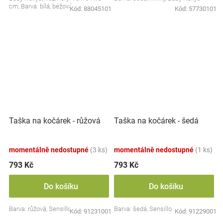
cm, Barva: bílá, béžová
Kód:
88045101
Kód:
57730101
Taška na kočárek - růžová
Taška na kočárek - šedá
momentálně nedostupné
(3 ks)
momentálně nedostupné
(1 ks)
793 Kč
793 Kč
Do košíku
Do košíku
Barva: růžová, Sensillo
Barva: šedá, Sensillo
Kód:
91231001
Kód:
91229001