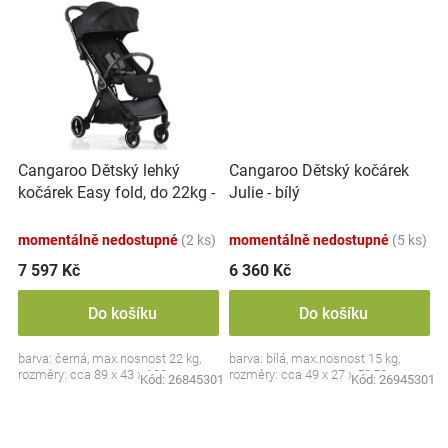
Cangaroo Dětský lehký
Cangaroo Dětský kočárek
kočárek Easy fold, do 22kg -
Julie - bílý
černý
momentálně nedostupné
(2 ks)
momentálně nedostupné
(5 ks)
7 597 Kč
6 360 Kč
Do košíku
Do košíku
barva: černá, max.nosnost 22 kg,
barva: bílá, max.nosnost 15 kg,
rozměry: cca 89 x 43 x 103 cm
rozměry: cca 49 x 27 x 58,50 cm
Kód:
26845301
Kód:
26945301