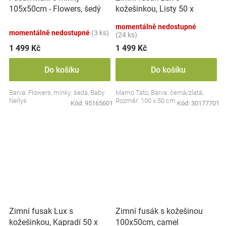
kožešinkou, Listy 50 x
105x50cm - Flowers, šedý
100cm - černý/zlatý
momentálně nedostupné
momentálně nedostupné
(3 ks)
(24 ks)
1 499 Kč
1 499 Kč
Do košíku
Do košíku
Barva: Flowers, minky: šedá, Baby
Mamo Tato, Barva: černá/zlatá,
Nellys
Rozměr: 100 x 50 cm
Kód:
95165601
Kód:
30177701
Zimní fusak Lux s
Zimní fusák s kožešinou
kožešinkou, Kapradí 50 x
100x50cm, camel