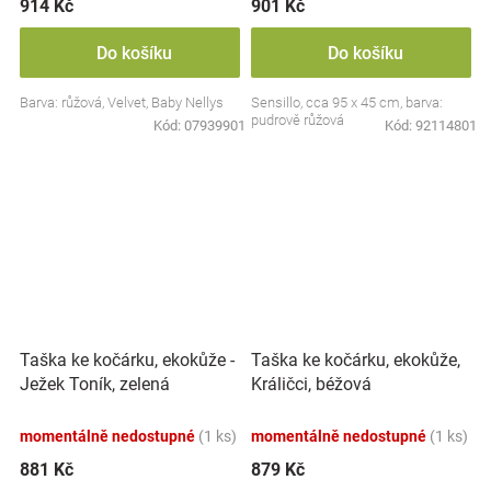
914 Kč
901 Kč
Do košíku
Do košíku
Barva: růžová, Velvet, Baby Nellys
Sensillo, cca 95 x 45 cm, barva:
pudrově růžová
Kód:
07939901
Kód:
92114801
Taška ke kočárku, ekokůže -
Taška ke kočárku, ekokůže,
Ježek Toník, zelená
Králičci, béžová
momentálně nedostupné
(1 ks)
momentálně nedostupné
(1 ks)
881 Kč
879 Kč