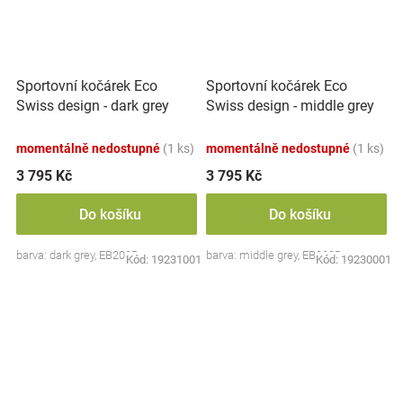
Sportovní kočárek Eco
Sportovní kočárek Eco
Swiss design - dark grey
Swiss design - middle grey
momentálně nedostupné
(1 ks)
momentálně nedostupné
(1 ks)
3 795 Kč
3 795 Kč
Do košíku
Do košíku
barva: dark grey, EB208B
barva: middle grey, EB208B
Kód:
19231001
Kód:
19230001