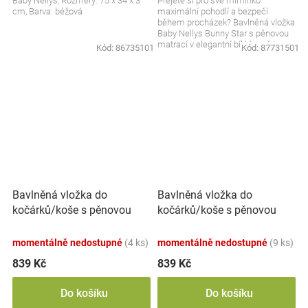
Baby Nellys, Rozměry: 75 x 34 x 3
Přejete si pro své miminko
cm, Barva: béžová
maximální pohodlí a bezpečí
během procházek? Bavlněná vložka
Baby Nellys Bunny Star s pěnovou
matrací v elegantní bílé barvě je
Kód:
86735101
Kód:
87731501
ideálním doplňkem pro...
Bavlněná vložka do
Bavlněná vložka do
kočárků/koše s pěnovou
kočárků/koše s pěnovou
matrací, Baby Nellys, Cirkus,
matrací, Baby Nellys, jeans
bílá
momentálně nedostupné
(4 ks)
momentálně nedostupné
(9 ks)
839 Kč
839 Kč
Do košíku
Do košíku