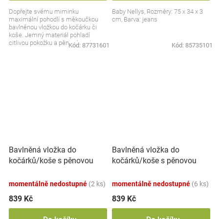
Dopřejte svému miminku
Baby Nellys, Rozměry: 75 x 34 x 3
maximální pohodlí s měkoučkou
cm, Barva: jeans
bavlněnou vložkou do kočárku či
koše. Jemný materiál pohladí
citlivou pokožku a pěnová matrace
Kód:
87731601
Kód:
85735101
zajistí klidný a nerušený...
Bavlněná vložka do
Bavlněná vložka do
kočárků/koše s pěnovou
kočárků/koše s pěnovou
matrací, Baby Nellys, Kalina,
matrací, Baby Nellys,
bílá
pudrově růžová
momentálně nedostupné
(2 ks)
momentálně nedostupné
(6 ks)
839 Kč
839 Kč