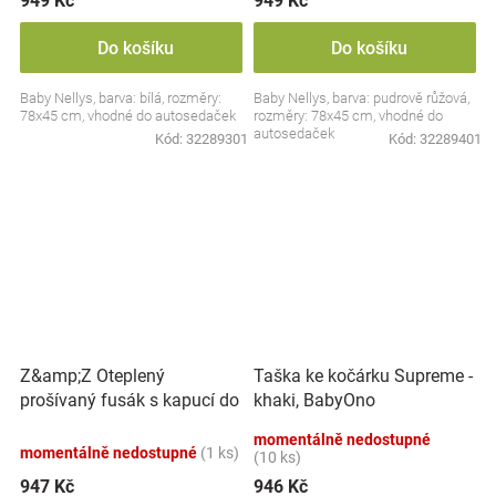
949 Kč
949 Kč
Do košíku
Do košíku
Baby Nellys, barva: bílá, rozměry:
Baby Nellys, barva: pudrově růžová,
78x45 cm, vhodné do autosedaček
rozměry: 78x45 cm, vhodné do
autosedaček
Kód:
32289301
Kód:
32289401
Z&amp;Z Oteplený
Taška ke kočárku Supreme -
prošívaný fusák s kapucí do
khaki, BabyOno
autosedačky - hnědý
momentálně nedostupné
momentálně nedostupné
(1 ks)
(10 ks)
947 Kč
946 Kč