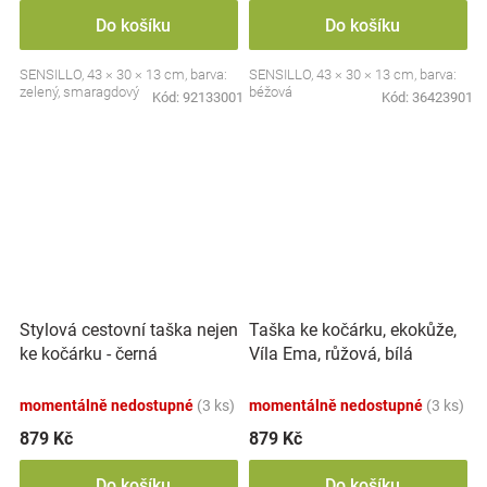
Do košíku
Do košíku
SENSILLO, 43 × 30 × 13 cm, barva:
SENSILLO, 43 × 30 × 13 cm, barva:
zelený, smaragdový
béžová
Kód:
92133001
Kód:
36423901
Stylová cestovní taška nejen
Taška ke kočárku, ekokůže,
ke kočárku - černá
Víla Ema, růžová, bílá
momentálně nedostupné
(3 ks)
momentálně nedostupné
(3 ks)
879 Kč
879 Kč
Do košíku
Do košíku