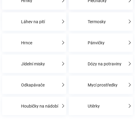
Hrnky
Plecháčky
Hračky
Láhev na pití
Termosky
a
Hrnce
Pánvičky
zábava
pro
Jídelní misky
Dózy na potraviny
děti
Odkapávače
Mycí prostředky
Těhotenské
Houbičky na nádobí
Utěrky
oblečení
Novinky