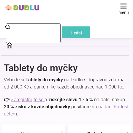
Přejít
na
obsah
Dětské
Hledat
a
kojenecké
Tablety do myčky
oblečení
Vyberte si
Tablety do myčky
na Dudlu s dopravou zdarma
Pokojíček
od 2 000 Kč a dárkem ke každé objednávce nad 1 000 Kč.
👉
Zaregistrujte se
a
získejte slevu 1 - 5 %
na další nákup.
a
20 % zisku z každé objednávky
posíláme na
nadaci Radost
dětem.
kojenecká
výbava