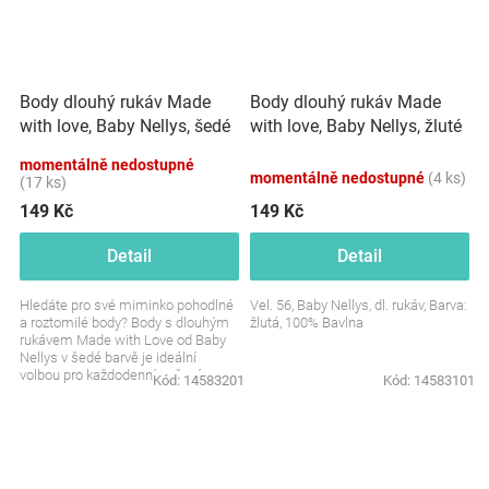
Body dlouhý rukáv Made
Body dlouhý rukáv Made
with love, Baby Nellys, šedé
with love, Baby Nellys, žluté
momentálně nedostupné
momentálně nedostupné
(4 ks)
(17 ks)
149 Kč
149 Kč
Detail
Detail
Hledáte pro své miminko pohodlné
Vel. 56, Baby Nellys, dl. rukáv, Barva:
a roztomilé body? Body s dlouhým
žlutá, 100% Bavlna
rukávem Made with Love od Baby
Nellys v šedé barvě je ideální
volbou pro každodenní nošení.
Kód:
14583201
Kód:
14583101
Měkké, jemné a plné...