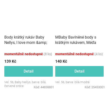
Body krátký rukáv Baby
MBaby Bavlněné body s
Nellys, I love mom &amp;
krátkým rukávem, Méďa
dad, unisex
Boys Rule, bílo/modré
momentálně nedostupné
(8 ks)
momentálně nedostupné
(4 ks)
139 Kč
140 Kč
Detail
Detail
Vel. 56, Baby Nellys, barva: bílá,
Vel. 56, barva: bílá/modrá
červené srdce
Kód:
44838801
Kód:
25453001