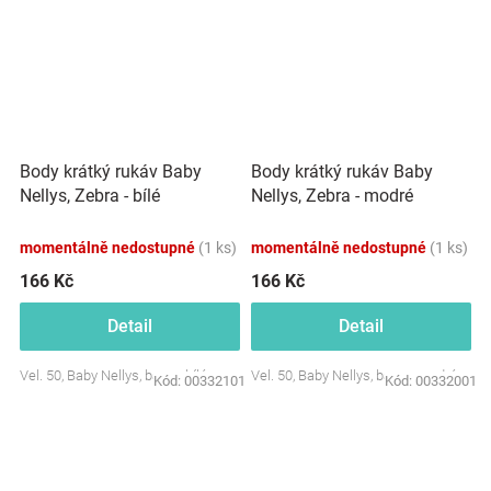
Body krátký rukáv Baby
Body krátký rukáv Baby
Nellys, Zebra - bílé
Nellys, Zebra - modré
momentálně nedostupné
(1 ks)
momentálně nedostupné
(1 ks)
166 Kč
166 Kč
Detail
Detail
Vel. 50, Baby Nellys, barva: bílá
Vel. 50, Baby Nellys, barva: modrá
Kód:
00332101
Kód:
00332001