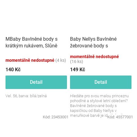
MBaby Bavlněné body s
Baby Nellys Bavlněné
krátkým rukávem, Slůně
žebrované body s
Little Explorer, bílo/zelené
kapsičkou, kr. rukáv,
momentálně nedostupné
Summer Boy - meruňkové
momentálně nedostupné
(4 ks)
(16 ks)
140 Kč
149 Kč
Detail
Detail
Vel. 56, barva: bílá/zelná
Hledáte pro svou malou princeznu
pohodlné a stylové letní oblečení?
Bavlněné žebrované body s
kapsičkou od Baby Nellys v
meruňkové barvě je ideální volbou.
Kód:
23453001
Kód:
45577001
Jemné, praktické a...