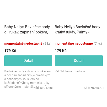
Baby Nellys Bavlněné body
Baby Nellys Bavlněné body
dl. rukáv, zapínání bokem,
krátký rukáv, Palmy -
Palmy - zelené
medové
momentálně nedostupné
(3 ks)
momentálně nedostupné
(7 ks)
179 Kč
179 Kč
Detail
Detail
Bavlněné body s dlouhým rukávem
Vel. 74, barva: medová
a bočním zapínáním je praktickým
a pohodlným kouskem do
každodenní výbavy miminka. Díky
příjemnému materiálu se snadno
Kód:
51040301
Kód:
50045901
nosí a jemný motiv palem...