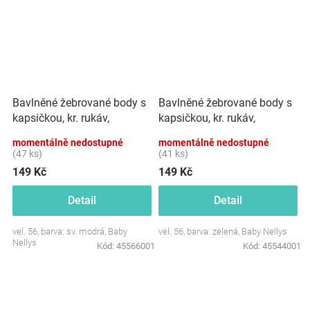
Bavlněné žebrované body s
Bavlněné žebrované body s
kapsičkou, kr. rukáv,
kapsičkou, kr. rukáv,
Summer Boy - sv. modré
Summer Boy - zelené
momentálně nedostupné
momentálně nedostupné
(47 ks)
(41 ks)
149 Kč
149 Kč
Detail
Detail
vel. 56, barva: sv. modrá, Baby
vel. 56, barva: zelená, Baby Nellys
Nellys
Kód:
45566001
Kód:
45544001