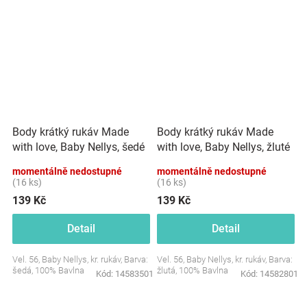
Body krátký rukáv Made
Body krátký rukáv Made
with love, Baby Nellys, šedé
with love, Baby Nellys, žluté
momentálně nedostupné
momentálně nedostupné
(16 ks)
(16 ks)
139 Kč
139 Kč
Detail
Detail
Vel. 56, Baby Nellys, kr. rukáv, Barva:
Vel. 56, Baby Nellys, kr. rukáv, Barva:
šedá, 100% Bavlna
žlutá, 100% Bavlna
Kód:
14583501
Kód:
14582801