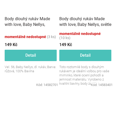
Body dlouhý rukáv Made
Body dlouhý rukáv Made
with love, Baby Nellys,
with love, Baby Nellys, světle
růžové
modré
momentálně nedostupné
momentálně nedostupné
(3 ks)
(10 ks)
149 Kč
149 Kč
Detail
Detail
Vel. 56, Baby Nellys, dl. rukáv, Barva:
Toto roztomilé body s dlouhým
růžová, 100% Bavlna
rukávem je ideální volbou pro vaše
miminko, které ocení pohodlí a
jemnost materiálu. Vyrobeno z
kvalitní bavlny, body zajišťuje
Kód:
14582701
Kód:
14583401
komfort během...