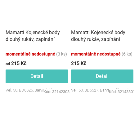
Mamatti Kojenecké body
Mamatti Kojenecké body
dlouhý rukáv, zapínání
dlouhý rukáv, zapínání
bokem, Hero - bílé
bokem, Hero - hořčicové
momentálně nedostupné
(3 ks)
momentálně nedostupné
(6 ks)
215 Kč
215 Kč
od
Detail
Detail
Vel. 50, BD6526, Barva: bílá
Vel. 50, BD6527, Barva: hořčicové
Kód:
32142303
Kód:
32143301