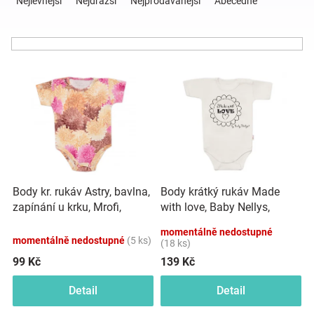
Nejlevnější
Nejdražší
Nejprodávanější
Abecedně
z
e
Hračky
n
í
a
V
p
ý
r
p
o
zábava
i
d
s
u
pro
p
k
r
t
děti
o
ů
Body kr. rukáv Astry, bavlna,
Body krátký rukáv Made
d
zapínání u krku, Mrofi,
with love, Baby Nellys,
u
Těhotenské
růžová/ecru
béžové
k
momentálně nedostupné
momentálně nedostupné
(5 ks)
t
(18 ks)
oblečení
ů
99 Kč
139 Kč
Detail
Detail
Novinky