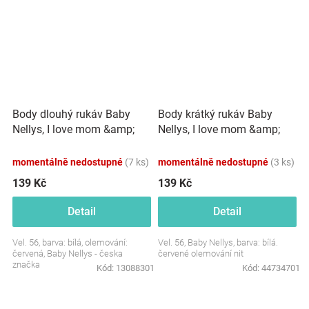
Body dlouhý rukáv Baby
Body krátký rukáv Baby
Nellys, I love mom &amp;
Nellys, I love mom &amp;
dad
dad
momentálně nedostupné
(7 ks)
momentálně nedostupné
(3 ks)
139 Kč
139 Kč
Detail
Detail
Vel. 56, barva: bílá, olemování:
Vel. 56, Baby Nellys, barva: bílá.
červená, Baby Nellys - česka
červené olemování nit
značka
Kód:
13088301
Kód:
44734701