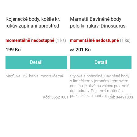
Kojenecké body, košile kr.
Mamatti Bavlněné body
rukáv zapínání uprostřed
polo kr. rukáv, Dinosaurus-
Kárko, modrá/černá
krémové
momentálně nedostupné
(1 ks)
momentálně nedostupné
(1 ks)
199 Kč
201 Kč
od
Detail
Detail
Mrofi, Vel. 62, barva: modrá/černá
Stylové a pohodlné! Bavlněné body
s límečkem v jemném krémovém
odstínu je skvělou volbou pro malé
dobrodruhy. Příjemný materiál a
praktické zapínání zajistí maximální
Kód:
36521001
Kód:
34491803
pohodlí...