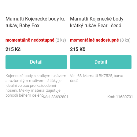
Mamatti Kojenecké body kr.
Mamatti Kojenecké body
rukáv, Baby Fox -
krátký rukáv Bear - šedá
béžová/hnědá
momentálně nedostupné
(2 ks)
momentálně nedostupné
(8 ks)
215 Kč
215 Kč
Detail
Detail
Kojenecké body s krátkým rukávem
Vel. 68, Mamatti BK7525, barva:
a roztomilým motivem lištičky je
šedá
ideální volbou pro každodenní
nošení. Měkký materiál zajišťuje
pohodlí během celého dne. Jemné
Kód:
83692801
Kód:
11680701
barvy působí...