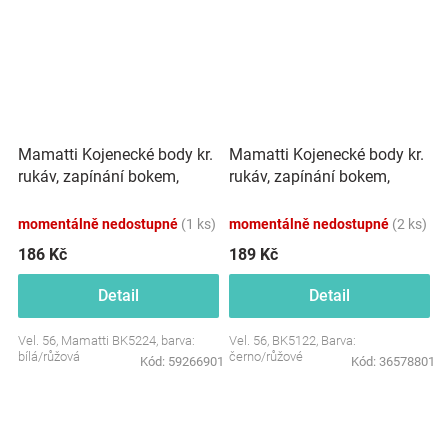
Mamatti Kojenecké body kr.
Mamatti Kojenecké body kr.
rukáv, zapínání bokem,
rukáv, zapínání bokem,
Gepardík, s volánkem
Princezna Puntík -
černo/růžové
momentálně nedostupné
(1 ks)
momentálně nedostupné
(2 ks)
186 Kč
189 Kč
Detail
Detail
Vel. 56, Mamatti BK5224, barva:
Vel. 56, BK5122, Barva:
bílá/růžová
černo/růžové
Kód:
59266901
Kód:
36578801