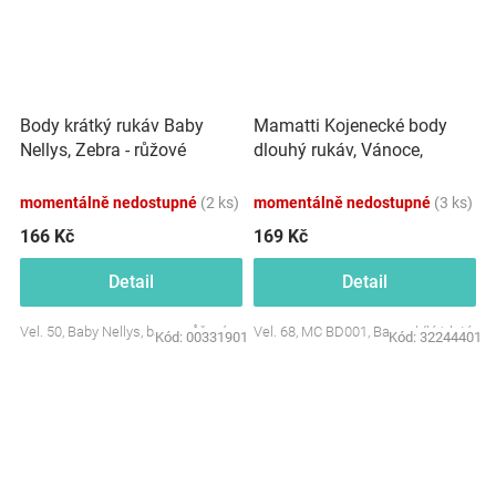
Mamatti Kojenecké body
Body krátký rukáv Baby
dlouhý rukáv, Vánoce,
Nellys, Zebra - růžové
bílá/zlatá
momentálně nedostupné
(2 ks)
momentálně nedostupné
(3 ks)
166 Kč
169 Kč
Detail
Detail
Vel. 50, Baby Nellys, barva: růžová
Vel. 68, MC BD001, Barva: bílá/zlatá
Kód:
00331901
Kód:
32244401