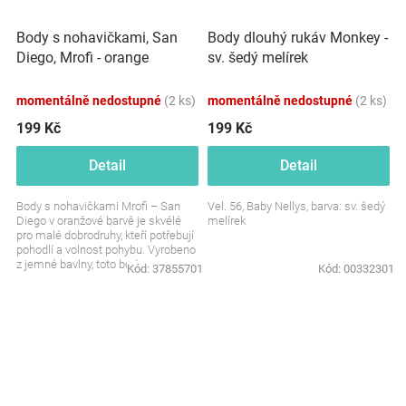
Body s nohavičkami, San
Body dlouhý rukáv Monkey -
Diego, Mrofi - orange
sv. šedý melírek
momentálně nedostupné
(2 ks)
momentálně nedostupné
(2 ks)
199 Kč
199 Kč
Detail
Detail
Body s nohavičkami Mrofi – San
Vel. 56, Baby Nellys, barva: sv. šedý
Diego v oranžové barvě je skvélé
melírek
pro malé dobrodruhy, kteří potřebují
pohodlí a volnost pohybu. Vyrobeno
z jemné bavlny, toto body
Kód:
37855701
Kód:
00332301
poskytuje...