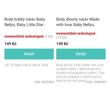
Body krátký rukáv Baby
Body dlouhý rukáv Made
Nellys, Baby Little Star -
with love, Baby Nellys,
žluté
béžové
momentálně nedostupné
momentálně nedostupné
(1 ks)
(15 ks)
149 Kč
149 Kč
Detail
Detail
Vel. 50, Baby Nellys, barva: žlutá
Body dlouhý rukáv Made with Love
od Baby Nellys v béžové barvě je
skvélé pro každodenní nošení. Toto
body je vyrobené z kvalitní bavlny,
která je jemná k pokožce vašeho
Kód:
00332801
Kód:
14583301
děťátka...