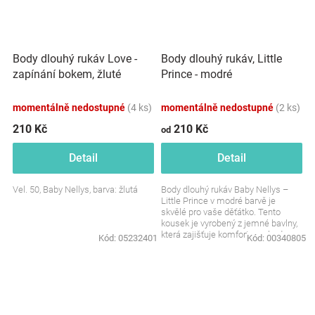
Body dlouhý rukáv Love -
Body dlouhý rukáv, Little
zapínání bokem, žluté
Prince - modré
momentálně nedostupné
(4 ks)
momentálně nedostupné
(2 ks)
210 Kč
210 Kč
od
Detail
Detail
Vel. 50, Baby Nellys, barva: žlutá
Body dlouhý rukáv Baby Nellys –
Little Prince v modré barvě je
skvělé pro vaše děťátko. Tento
kousek je vyrobený z jemné bavlny,
která zajišťuje komfort a pohodu po
Kód:
05232401
Kód:
00340805
celý den....