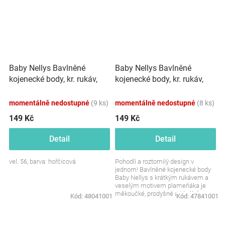
Baby Nellys Bavlněné
Baby Nellys Bavlněné
kojenecké body, kr. rukáv,
kojenecké body, kr. rukáv,
Flamingo - hořčicové
Flamingo - sv. růžové
momentálně nedostupné
(9 ks)
momentálně nedostupné
(8 ks)
149 Kč
149 Kč
Detail
Detail
vel. 56, barva: hořčicová
Pohodlí a roztomilý design v
jednom! Bavlněné kojenecké body
Baby Nellys s krátkým rukávem a
veselým motivem plameňáka je
měkoučké, prodyšné a ideální pro
Kód:
48041001
Kód:
47841001
každodenní nošení....