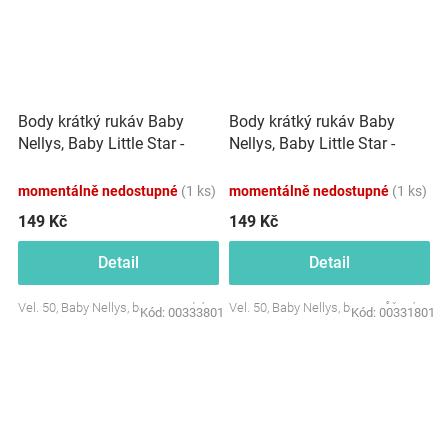
Body krátký rukáv Baby
Body krátký rukáv Baby
Nellys, Baby Little Star -
Nellys, Baby Little Star -
modré
růžové
momentálně nedostupné
(1 ks)
momentálně nedostupné
(1 ks)
149 Kč
149 Kč
Detail
Detail
Vel. 50, Baby Nellys, barva: modrá
Vel. 50, Baby Nellys, barva: růžová
Kód:
00333801
Kód:
00331801