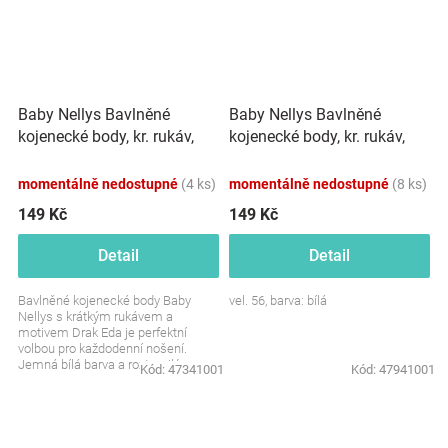
Baby Nellys Bavlněné
Baby Nellys Bavlněné
kojenecké body, kr. rukáv,
kojenecké body, kr. rukáv,
Drak Eda - bílé
Flamingo - bílé
momentálně nedostupné
(4 ks)
momentálně nedostupné
(8 ks)
149 Kč
149 Kč
Detail
Detail
Bavlněné kojenecké body Baby
vel. 56, barva: bílá
Nellys s krátkým rukávem a
motivem Drak Eda je perfektní
volbou pro každodenní nošení.
Jemná bílá barva a roztomilý
Kód:
47341001
Kód:
47941001
design dodají šmrnc...