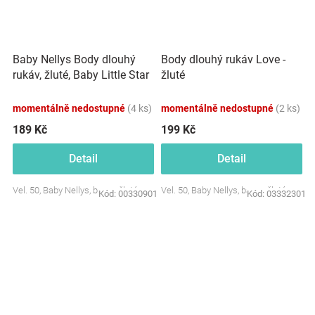
Baby Nellys Body dlouhý
Body dlouhý rukáv Love -
rukáv, žluté, Baby Little Star
žluté
momentálně nedostupné
(4 ks)
momentálně nedostupné
(2 ks)
189 Kč
199 Kč
Detail
Detail
Vel. 50, Baby Nellys, barva: žlutá
Vel. 50, Baby Nellys, barva: žlutá
Kód:
00330901
Kód:
03332301