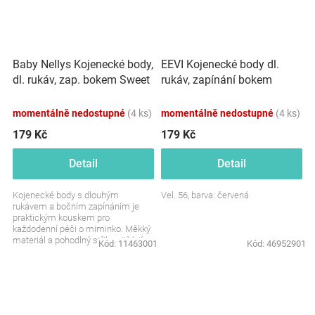
Baby Nellys Kojenecké body,
EEVI Kojenecké body dl.
dl. rukáv, zap. bokem Sweet
rukáv, zapínání bokem
Little Princess, růžová
Cosmos - červené s
potiskem
momentálně nedostupné
(4 ks)
momentálně nedostupné
(4 ks)
179 Kč
179 Kč
Detail
Detail
Kojenecké body s dlouhým
Vel. 56, barva: červená
rukávem a bočním zapínáním je
praktickým kouskem pro
každodenní péči o miminko. Měkký
materiál a pohodlný střih zajišťují
Kód:
11463001
Kód:
46952901
příjemné nošení po celý den....