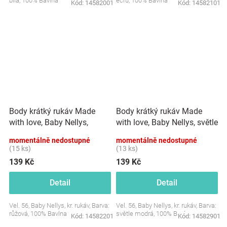
bílá, 100% Bavlna
ecru, 100% Bavlna
Kód:
14582001
Kód:
14582101
Body krátký rukáv Made
Body krátký rukáv Made
with love, Baby Nellys,
with love, Baby Nellys, světle
růžové
modré
momentálně nedostupné
momentálně nedostupné
(15 ks)
(13 ks)
139 Kč
139 Kč
Detail
Detail
Vel. 56, Baby Nellys, kr. rukáv, Barva:
Vel. 56, Baby Nellys, kr. rukáv, Barva:
růžová, 100% Bavlna
světle modrá, 100% Bavlna
Kód:
14582201
Kód:
14582901