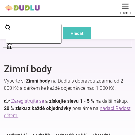
Přejít
na
obsah
Dětské
Hledat
a
kojenecké
Zimní body
oblečení
Vyberte si
Zimní body
na Dudlu s dopravou zdarma od 2
Pokojíček
000 Kč a dárkem ke každé objednávce nad 1 000 Kč.
👉
Zaregistrujte se
a
získejte slevu 1 - 5 %
na další nákup.
a
20 % zisku z každé objednávky
posíláme na
nadaci Radost
dětem.
kojenecká
Ř
a
výbava