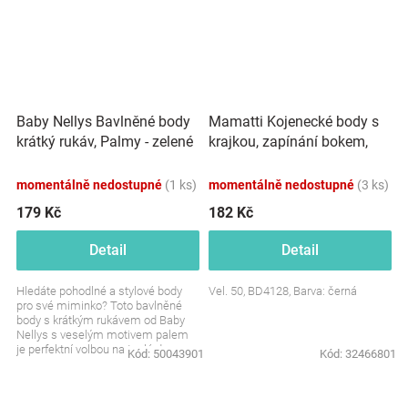
Mamatti Kojenecké body s
Baby Nellys Bavlněné body
krajkou, zapínání bokem,
krátký rukáv, Palmy - zelené
Mašle - černé
momentálně nedostupné
(1 ks)
momentálně nedostupné
(3 ks)
179 Kč
182 Kč
Detail
Detail
Hledáte pohodlné a stylové body
Vel. 50, BD4128, Barva: černá
pro své miminko? Toto bavlněné
body s krátkým rukávem od Baby
Nellys s veselým motivem palem
je perfektní volbou na teplé dny.
Kód:
50043901
Kód:
32466801
Jemné, prodyšné a...