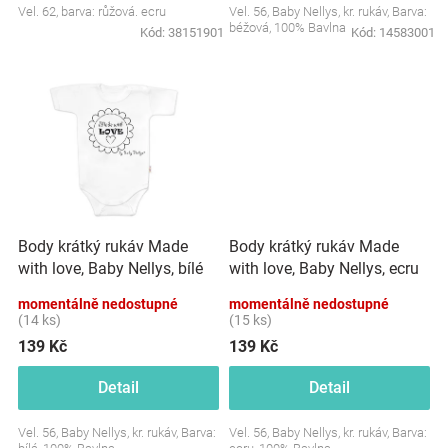
Vel. 62, barva: růžová. ecru
Vel. 56, Baby Nellys, kr. rukáv, Barva:
Značky
béžová, 100% Bavlna
Kód:
38151901
Kód:
14583001
Blog
Hračkářství
Přihlášení
Body krátký rukáv Made
Body krátký rukáv Made
with love, Baby Nellys, bílé
with love, Baby Nellys, ecru
momentálně nedostupné
momentálně nedostupné
(14 ks)
(15 ks)
139 Kč
139 Kč
Detail
Detail
Vel. 56, Baby Nellys, kr. rukáv, Barva:
Vel. 56, Baby Nellys, kr. rukáv, Barva: