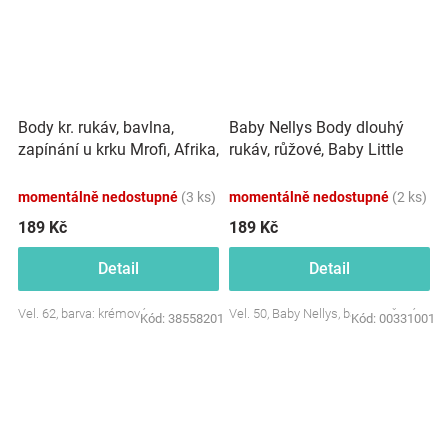
Body kr. rukáv, bavlna,
Baby Nellys Body dlouhý
zapínání u krku Mrofi, Afrika,
rukáv, růžové, Baby Little
krémové
Star
momentálně nedostupné
(3 ks)
momentálně nedostupné
(2 ks)
189 Kč
189 Kč
Detail
Detail
Vel. 62, barva: krémová
Vel. 50, Baby Nellys, barva: ružová
Kód:
38558201
Kód:
00331001