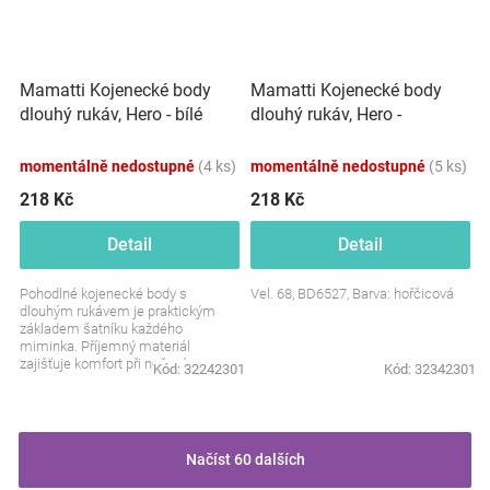
Mamatti Kojenecké body
Mamatti Kojenecké body
dlouhý rukáv, Hero -
dlouhý rukáv, Hero - bílé
hořčicová
momentálně nedostupné
(4 ks)
momentálně nedostupné
(5 ks)
218 Kč
218 Kč
Detail
Detail
Pohodlné kojenecké body s
Vel. 68, BD6527, Barva: hořčicová
dlouhým rukávem je praktickým
základem šatníku každého
miminka. Příjemný materiál
zajišťuje komfort při nošení a
Kód:
32242301
Kód:
32342301
barevný motiv dodává oblečku
hravý...
Načíst 60 dalších