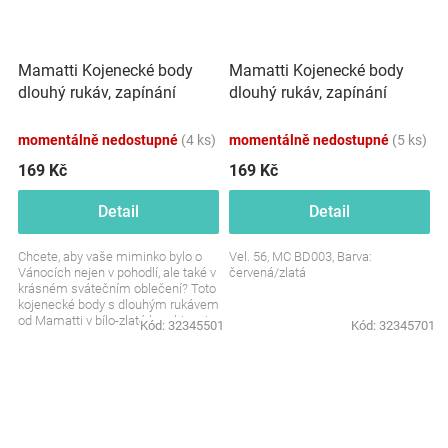
Mamatti Kojenecké body
Mamatti Kojenecké body
dlouhý rukáv, zapínání
dlouhý rukáv, zapínání
bokem, Vánoce, bílá/zlatá
bokem, Vánoce,
červená/zlatá
momentálně nedostupné
(4 ks)
momentálně nedostupné
(5 ks)
169 Kč
169 Kč
Detail
Detail
Chcete, aby vaše miminko bylo o
Vel. 56, MC BD003, Barva:
Vánocích nejen v pohodlí, ale také v
červená/zlatá
krásném svátečním oblečení? Toto
kojenecké body s dlouhým rukávem
od Mamatti v bílo-zlaté kombinaci
Kód:
32345501
Kód:
32345701
je...