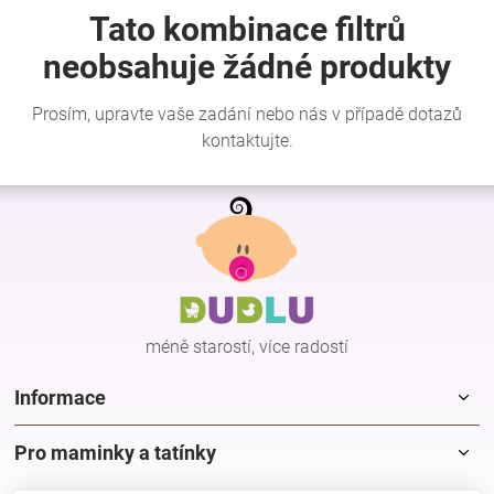
Z
á
p
a
t
í
méně starostí, více radostí
Informace
Pro maminky a tatínky