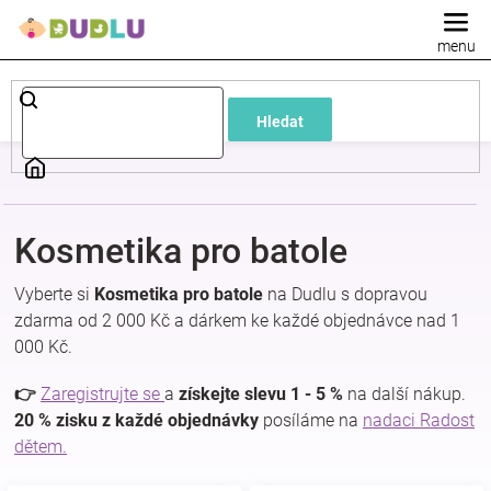
Přejít
na
obsah
Dětské
Hledat
a
kojenecké
Kosmetika pro batole
oblečení
Vyberte si
Kosmetika pro batole
na Dudlu s dopravou
Pokojíček
zdarma od 2 000 Kč a dárkem ke každé objednávce nad 1
000 Kč.
a
👉
Zaregistrujte se
a
získejte slevu 1 - 5 %
na další nákup.
20 % zisku z každé objednávky
posíláme na
nadaci Radost
kojenecká
dětem.
výbava