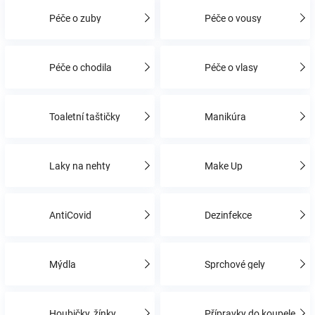
Péče o zuby
Péče o vousy
Hračky
Péče o chodila
Péče o vlasy
a
zábava
Toaletní taštičky
Manikúra
pro
Laky na nehty
Make Up
děti
AntiCovid
Dezinfekce
Těhotenské
oblečení
Mýdla
Sprchové gely
Novinky
Houbičky, žínky
Přípravky do koupele