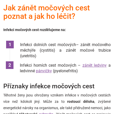
Značky
Jak zánět močových cest
poznat a jak ho léčit?
Blog
Infekci močových cest rozdělujeme na:
Hračkářství
Infekci dolních cest močových– zánět močového
Přihlášení
měchýře (cystitis) a zánět močové trubice
(uretritis)
Infekci horních cest močových –
zánět ledviny
a
ledvinné
pánvičky
(pyelonefritis)
Příznaky infekce močových cest
Těhotné ženy jsou ohroženy vznikem infekce v močových cestách
více než kdokoli jiný. Může za to
rostoucí děloha
, zvýšené
energetické nároky na organismus, ale také přidružené nemoci, jako