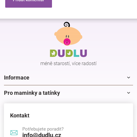
Z
á
p
a
t
í
méně starostí, více radostí
Informace
Pro maminky a tatínky
Kontakt
Potřebujete poradit?
info@dudlu.cz