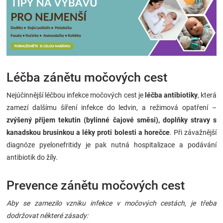
Léčba zánětu močových cest
Nejúčinnější léčbou infekce močových cest je
léčba antibiotiky
, která
zamezí dalšímu šíření infekce do ledvin, a režimová opatření –
zvýšený příjem tekutin
(bylinné čajové směsi),
doplňky stravy s
kanadskou brusinkou a léky proti bolesti a horečce
. Při závažnější
diagnóze pyelonefritidy je pak nutná hospitalizace a podávání
antibiotik do žíly.
Prevence zánětu močových cest
Aby se zamezilo vzniku infekce v močových cestách, je třeba
dodržovat některé zásady: