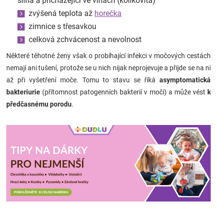
silná a přicházející ve vlnách (kolikovitá)
zvýšená teplota až
horečka
zimnice s třesavkou
celková zchvácenost a nevolnost
Některé těhotné ženy však o probíhající infekci v močových cestách
nemají ani tušení, protože se u nich nijak neprojevuje a přijde se na ni
až při vyšetření moče. Tomu to stavu se říká
asymptomatická
bakteriurie
(přítomnost patogenních bakterií v moči) a může vést
k
předčasnému porodu
.