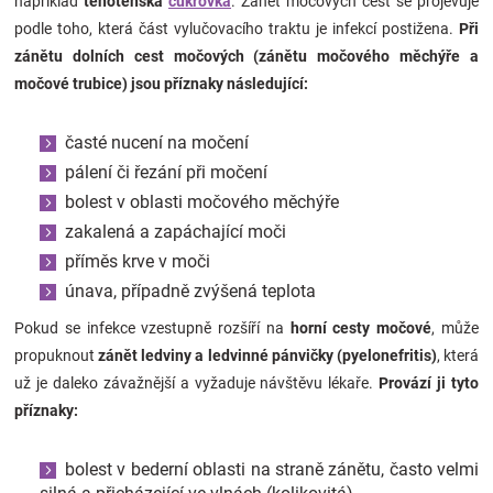
například
těhotenská
cukrovka
. Zánět močových cest se projevuje
podle toho, která část vylučovacího traktu je infekcí postižena.
Při
zánětu dolních cest močových (zánětu močového měchýře a
močové trubice) jsou příznaky následující:
časté nucení na močení
pálení či řezání při močení
bolest v oblasti močového měchýře
zakalená a zapáchající moči
příměs krve v moči
únava, případně zvýšená teplota
Pokud se infekce vzestupně rozšíří na
horní cesty močové
, může
propuknout
zánět ledviny a ledvinné pánvičky (pyelonefritis)
, která
už je daleko závažnější a vyžaduje návštěvu lékaře.
Provází ji tyto
příznaky:
bolest v bederní oblasti na straně zánětu, často velmi