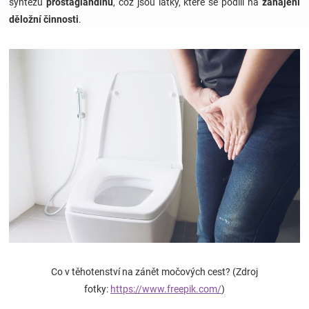
syntézu
prostaglandinů
, což jsou látky, které se podílí na
zahájení
děložní činnosti
.
Hračky
a
zábava
pro
děti
Těhotenské
oblečení
Co v těhotenství na zánět močových cest? (Zdroj
Novinky
fotky:
https://www.freepik.com/
)