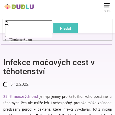
Přejít
na
obsah
Dětské
Hledat
a
Těhotenský blog
kojenecké
Infekce močových cest v
oblečení
těhotenství
Pokojíček
5.12.2022
a
Zánět močových cest
je nepříjemný pro každého, koho postihne, u
kojenecká
těhotných žen ale může být i nebezpečný, protože může způsobit
předčasný porod
– bakterie, které infekci vyvolávají, totiž iniciují
výbava