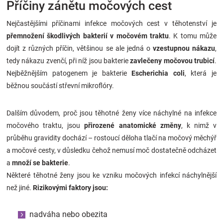
Příčiny zánětu močových cest
Nejčastějšími příčinami infekce močových cest v těhotenství je
přemnožení škodlivých bakterií v močovém traktu
. K tomu může
dojít z různých příčin, většinou se ale jedná o
vzestupnou nákazu
,
tedy nákazu zvenčí, při níž jsou bakterie
zavlečeny močovou trubicí
.
Nejběžnějším patogenem je bakterie
Escherichia coli
, která je
běžnou součástí střevní mikroflóry.
Dalším důvodem, proč jsou těhotné ženy více náchylné na infekce
močového traktu, jsou
přirozené anatomické změny
, k nimž v
průběhu gravidity dochází – rostoucí děloha tlačí na močový měchýř
a močové cesty, v důsledku čehož nemusí moč dostatečně odcházet
a
množí se bakterie
.
Některé těhotné ženy jsou ke vzniku močových infekcí náchylnější
než jiné.
Rizikovými faktory jsou:
nadváha nebo obezita